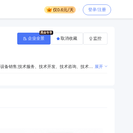
登录/注册
企业全景
取消收藏
监控
一般项目：铁路机车车辆配件制造;铁路机车车辆配件销售;高铁设备、配件销售;高铁设备、配件制造;特种设备销售;技术服务、技术开发、技术咨询、技术交流、技术转让、技术推广（除依法须经批准的项目外，凭营业执照依法自主开展经营活动）许可项目：特种设备制造;特种设备安装改造修理;铁路机车车辆制造;铁路机车车辆维修（依法须经批准的项目，经相关部门批准后方可开展经营活动，具体经营项目以批准文件或许可证件为准）
展开