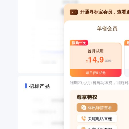
开通寻标宝会员，查看
VIP
单省会员
限购一次
首月试用
14.9
¥39
¥
每日仅0.48元
到期29元/月/省自动续费，可随
招标产品
标讯详情查看
关键电话直连