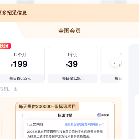
更多招采信息
全国会员
最划算
12个月
1个月
3个月
199
39
99
¥
¥
¥
每日仅0.55元
每日仅1.26元
每日仅1.08元
时取消。