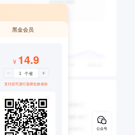
黑金会员
14.9
¥
支付后可进行选择生效省份
公众号