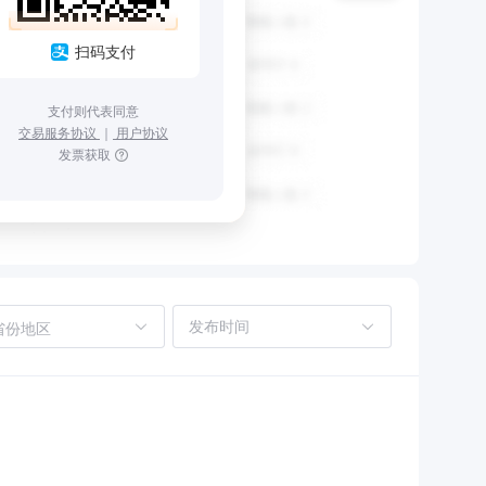
扫码支付
支付则代表同意
交易服务协议
｜
用户协议
发票获取
省份地区