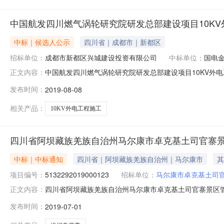
中国航发四川燃气涡轮研究院研发总部建设项目10K
中标｜候选人公示
四川省｜成都市｜新都区
招标单位：
成都市新都区兴城建设投资有限公司
中标单位：
国电
中国航发四川燃气涡轮研究院研发总部建设项目10KV外电工
正文内容：
标机构：招标地区：成都市招标产品：配电变压器,电表箱所
发布时间：
2019-08-08
2019-08-08项目及标段名称中国航发四川燃气涡轮研究
相关产品：
10KV外电工程施工
四川省阿坝藏族羌族自治州马尔康市卓克基土司官寨
中标｜中标通知
四川省｜阿坝藏族羌族自治州｜马尔康市
其
项目编号：
5132292019000123
招标单位：
马尔康市卓克基土司
四川省阿坝藏族羌族自治州马尔康市卓克基土司官寨景区
正文内容：
布，信息的真实性、合法性、有效性由采购人或代理机构
发布时间：
2019-07-01
亭采购项目采购项目编号5132292019000123采购方
公司代理机构联系电话