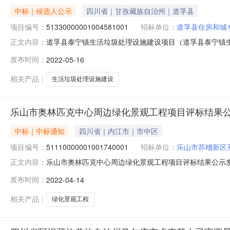
中标｜候选人公示
四川省｜甘孜藏族自治州｜道孚县
项目编号：
51330000001004581001
招标单位：
道孚县住房和城
道孚县泰宁镇生活垃圾处理设施建设项目（道孚县泰宁镇生活垃圾处
正文内容：
生活垃圾处理设施建设项目（道孚县泰宁镇生活垃圾处理
发布时间：
2022-05-16
理设施建设项目施工招标）项目业主道孚县住房和城乡建设局项目
相关产品：
生活垃圾处理设施建设
乐山市奥林匹克中心周边绿化景观工程项目评标结果
中标｜中标通知
四川省｜内江市｜市中区
项目编号：
51110000001001740001
招标单位：
乐山市苏稽新区
乐山市奥林匹克中心周边绿化景观工程项目评标结果公示发布时间：
正文内容：
公示项目及标段名称乐山市奥林匹克中心周边绿化景观工程项
发布时间：
2022-04-14
委员会招标人联系电话0833-2555696招标代理机构成
相关产品：
绿化景观工程