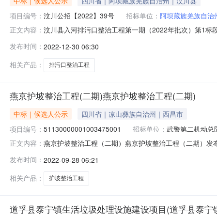
中标｜候选人公示
四川省｜阿坝藏族羌族自治州｜汶川县
项目编号：
汶川公招【2022】39号
招标单位：
阿坝藏族羌族自治
汶川县入河排污口整治工程第一期（2022年批次）第1标段发布
正文内容：
年批次）评标结果公示项目及标段名称汶川县入河排污口整
发布时间：
2022-12-30 06:30
环境局项目业主联系电话18090246958招标人阿坝藏
相关产品：
排污口整治工程
燕京护坡整治工程(二期)燕京护坡整治工程(二期)
中标｜候选人公示
四川省｜凉山彝族自治州｜西昌市
项目编号：
51130000001003475001
招标单位：
武警第二机动总
燕京护坡整治工程（二期）燕京护坡整治工程（二期）发布时间：2
正文内容：
称燕京护坡整治工程（二期）项目业主武警第二机动总队某支队项
发布时间：
2022-09-28 06:21
林建设有限公司招标代理机构联系电话0817-2581973开标地点
相关产品：
护坡整治工程
道孚县泰宁镇生活垃圾处理设施建设项目(道孚县泰宁