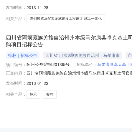
【我要打印】【关闭】成都永陵博物馆陈列展览及配套设
发布时间：
2013-11-28
施建设工程设计-施工一体化招标（第三次）项目业主（招标
构/招标代理机构联系电话
相关产品：
陈列展览及配套设施建设工程设计-施工一体化
四川省阿坝藏族羌族自治州州本级马尔康县卓克基土司
购项目招标公告
招标｜招标公告
四川省｜阿坝藏族羌族自治州｜马尔康市
市
项目编号：
阿州公资采招[2013]5号
招标单位：
马尔康县卓克基土
四川省阿坝藏族羌族自治州州本级马尔康县卓克基土司官
正文内容：
2013-01-2208:50项目编号：阿州公资采招[2013
发布时间：
2013-01-22
省招标产品：标示标牌所属行业：;标签、标牌;采购项目
目（二期
相关产品：
标示
标牌