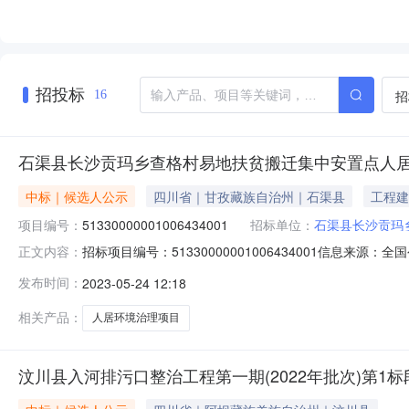
招投标
招
16
石渠县长沙贡玛乡查格村易地扶贫搬迁集中安置点人居
中标｜候选人公示
四川省｜甘孜藏族自治州｜石渠县
工程建
项目编号：
51330000001006434001
招标单位：
石渠县长沙贡玛
招标项目编号：51330000001006434001信
正文内容：
间：2023-05-2316:17信息来源：全国公共资源
发布时间：
2023-05-24 12:18
名称石渠县长沙贡玛乡查格村易地扶贫搬迁集中安置点人居环
相关产品：
人居环境治理项目
汶川县入河排污口整治工程第一期(2022年批次)第1标