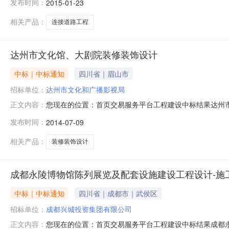
发布时间：
2015-01-23
市投资控股（集团）有限公司项目业主（招标人）联系电话0816
标最
相关产品：
连接道路工程
达州市文化馆、大剧院装修装饰设计
中标｜中标通知
四川省｜眉山市
招标单位：
达州市文化和广播影视局
您现在的位置：首页交易服务平台工程建设中标结果达州市
正文内容：
装修装饰设计中标公示。中标候选人公示项目及标段名称达
发布时间：
2014-07-09
8011933招标代理机构四川明清工程咨询有限公司招标代理机
及排序中
相关产品：
装修装饰设计
成都永陵博物馆陈列展览及配套设施建设工程设计-施工
中标｜中标通知
四川省｜成都市｜武侯区
招标单位：
成都兴城投资集团有限公司
您现在的位置：首页交易服务平台工程建设中标结果成都永陵
正文内容：