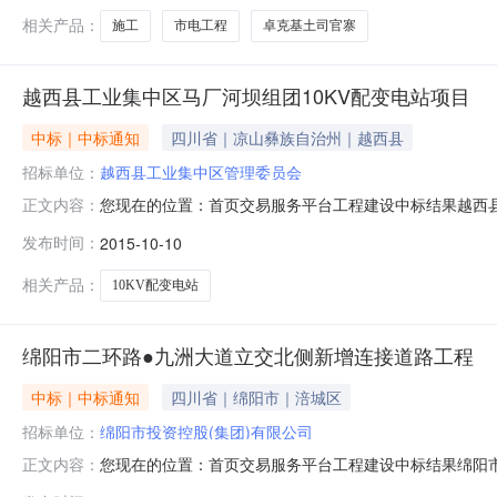
压器一套，铺设120
相关产品：
施工
市电工程
卓克基土司官寨
越西县工业集中区马厂河坝组团10KV配变电站项目
中标｜中标通知
四川省｜凉山彝族自治州｜越西县
招标单位：
越西县工业集中区管理委员会
您现在的位置：首页交易服务平台工程建设中标结果越西县工
正文内容：
县工业集中区马厂河坝组团10KV配变电站项目中标公示
发布时间：
2015-10-10
中区管理委员会项目业主（招标人）联系电话0834-865128
相关产品：
10KV配变电站
绵阳市二环路●九洲大道立交北侧新增连接道路工程
中标｜中标通知
四川省｜绵阳市｜涪城区
招标单位：
绵阳市投资控股(集团)有限公司
您现在的位置：首页交易服务平台工程建设中标结果绵阳市二
正文内容：
二环路●九洲大道立交北侧新增连接道路工程中标公示。