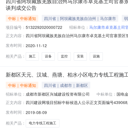
四川省阿坝藏族羌族自治州马尔康市卓克基土司官寨景
谈判成交公告
中标｜中标通知
四川省｜阿坝藏族羌族自治州｜马尔康市
弱
项目编号：
5132292020000722
招标单位：
马尔康市卓克基土司
四川省阿坝藏族羌族自治州马尔康市卓克基土司官寨景区管
正文内容：
2020-11-1215:34一、项目编号513229202
发布时间：
2020-11-12
施及WiFi施工安装采购项目三、中标（成交）信息供应商
四、
相关产品：
施工
设备
监控
安装
设施
新都区天元、汉城、燕塘、柏水小区电力专线工程施
中标｜中标通知
四川省｜成都市｜新都区
招标单位：
成都市新都区兴城建设投资有限公司
中标单位：
国电
四川建设网项目招标中标候选人公示正文页面编号439068
正文内容：
标结果公示（标准文本）项目及标段名称中国航发四川燃气
发布时间：
2019-08-09
60322321招标人成都市新都区兴城建设投资有限公司招标人
相关产品：
电力专线工程施工