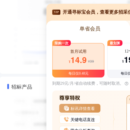
开通寻标宝会员，查看更多招采
VIP
单省会员
限购一次
最划算
1
首月试用
1
14.9
¥39
¥
¥
每日仅0.48元
每日仅
到期29元/月/省自动续费，可随时取消。
招标产品
标讯详情查看
关键电话直连