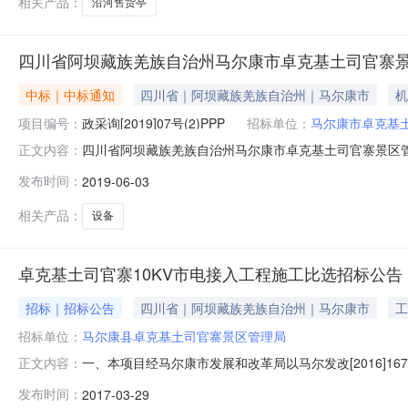
相关产品：
沿河售货亭
四川省阿坝藏族羌族自治州马尔康市卓克基土司官寨
中标｜中标通知
四川省｜阿坝藏族羌族自治州｜马尔康市
机
项目编号：
政采询[2019]07号(2)PPP
招标单位：
马尔康市卓克基
四川省阿坝藏族羌族自治州马尔康市卓克基土司官寨景区
正文内容：
机构发布，信息的真实性、合法性、有效性由采购人或代
发布时间：
2019-06-03
旅游景区游客中心设备（第二次）采购项目编号513229201
市政府采购中心代理
相关产品：
设备
卓克基土司官寨10KV市电接入工程施工比选招标公告
招标｜招标公告
四川省｜阿坝藏族羌族自治州｜马尔康市
工
招标单位：
马尔康县卓克基土司官寨景区管理局
一、本项目经马尔康市发展和改革局以马尔发改[2016]
正文内容：
（E方式）随机抽取中选人（承包人），诚邀符合资格条
发布时间：
2017-03-29
目名称卓克基土司官寨10KV市电接入工程施工建设地点马