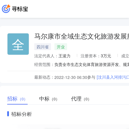
马尔康市全域生态文化旅游发展
全
四川省
开业
法定代表人：
王浚力
注册资本：
3万元
成
经营范围：
最新动态：
参与
[汶川县入河排污口
2022-12-30 06:30
招标
中标
代理
（0）
（0）
（0）
招标分析