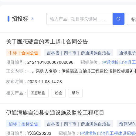
招投标
招
3
关于固态硬盘的网上超市合同公告
中标｜合同公告
吉林省｜四平市｜伊通满族自治县
通讯电子
项目编号：
2121101000007002096
招标单位：
伊通满族自治县工
一、采购人名称：伊通满族自治县工程建设招标投标服务
正文内容：
心网上超市项目四、采购项目编号：2121101000007002
发布时间：
2023-11-03 14:28
列固态硬盘金士顿/KingstonA400系列块2.001503002绿联3
相关产品：
固态硬盘
粉盒
硒鼓
伊通满族自治县交通设施及监控工程项目
招标｜招标公告
吉林省｜四平市｜伊通满族自治县
预算680
项目编号：
YXGC20233
招标单位：
伊通满族自治县工程建设招标