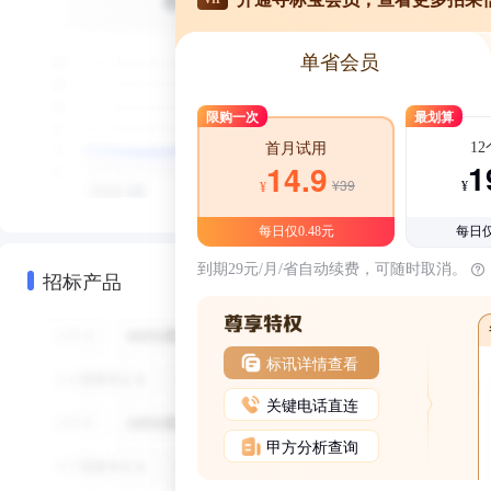
单省会员
限购一次
最划算
1
首月试用
1
14.9
¥39
¥
¥
每日仅0.48元
每日仅
到期29元/月/省自动续费，可随时取消。
招标产品
标讯详情查看
关键电话直连
甲方分析查询