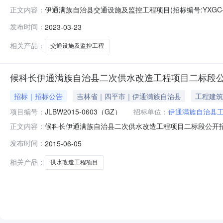
伊通满族自治县交通设施及监控工程项目(招标编号:YXGC
正文内容：
已由项目审批/核准/备案机关批准,项目资金来源为国有资
发布时间：
2023-03-23
围规模:经审查合格的工程量清单及施工图纸范围内全部内容
求
相关产品：
交通设施及监控工程
候科长伊通满族自治县二次供水改造工程项目二标段
招标｜招标公告
吉林省｜四平市｜伊通满族自治县
工程建筑
项目编号：
JLBW2015-0603（GZ）
招标单位：
伊通满族自治县
候科长伊通满族自治县二次供水改造工程项目二标段公开
正文内容：
科长行政区域吉林省公告时间2015年06月05日08:53获取
发布时间：
2015-06-05
价总和获取招标文件的地点伊通满族自治县政务大厅窗口开标时
相关产品：
供水改造工程项目