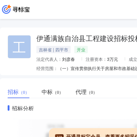
伊通满族自治县工程建设招标投
工
吉林省 | 四平市
开业
法定代表人：
刘彦春
注册资本：
3万元
成
经营范围：
招标
中标
代理
（0）
（0）
（0）
招标分析
开通寻标宝会员，查看更多招采
VIP