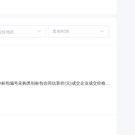
省份地区
标包编号采购类别标包合同估算价(元)成交企业成交价格1
1：中标公示(1)(1).pdf金昌市第四小学操场维修改造项目
026年06月21日至2026年06月24日在甘肃