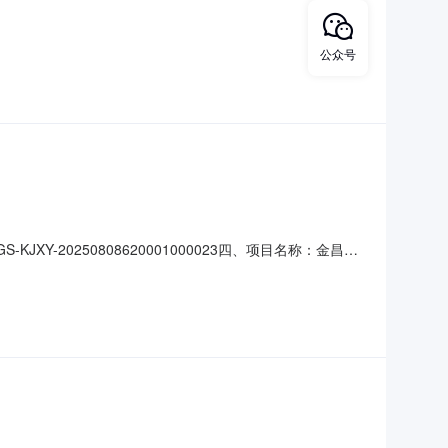
公众号
XY-20250808620001000023四、项目名称：金昌市
供应商(乙方)：金昌市思源商贸有限公司地址：甘肃省金昌市
服务要求1空调机1(台)￥