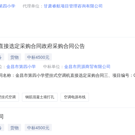
第四小学
代理单位：
甘肃睿航项目管理咨询有限公司
直接选定采购合同政府采购合同公告
备
货物
中标4500元
位：
金昌市第四小学
中标单位：
金昌市思源商贸有限公司
二、合同名称：金昌市第四小学壁挂式空调机直接选定采购合同三、项目编号：GS-KJ
)：金昌市第四小学地址：金昌市第四小学联系方式：18093503424
六、合同主要信息主要标的：序号名称数量(单位)单价(元)总价(元)规格型号/
壁挂式空调
钢筋混凝土墙打孔
空调电源布线
同
备
货物
中标4500元