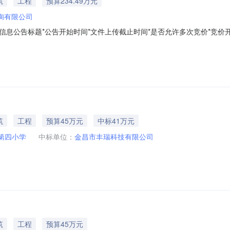
筑
工程
预算234.49万元
询有限公司
息公告标题*公告开始时间*文件上传截止时间*是否允许多次竞价*竞价开始
数*招标人*标包信息标包名称标包编号采购类别标包合同估算价(元)金昌市第
昌市第四小学操场维修改造项目阳光采购公告据《招标投标法》、《甘肃省
筑
工程
预算45万元
中标41万元
第四小学
中标单位：
金昌市丰瑞科技有限公司
筑
工程
预算45万元