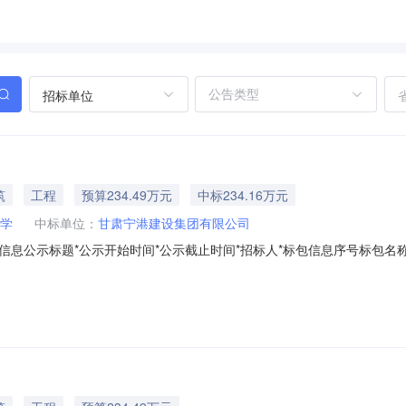
招标单位
筑
工程
预算234.49万元
中标234.16万元
学
中标单位：
甘肃宁港建设集团有限公司
息公示标题*公示开始时间*公示截止时间*招标人*标包信息序号标包名称
4900.00甘肃宁港建设集团有限公司2341658.36公告内容附件下载附件
学委托，对金昌市第四小学操场维修改造项目进行阳光采购招标。该项目于2