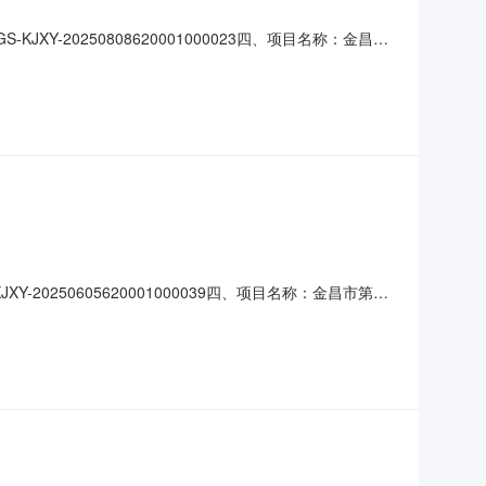
XY-20250808620001000023四、项目名称：金昌市
24供应商（乙方）：金昌市思源商贸有限公司地址：甘肃省金
合同主要标的数量：1.0000台主要标
-20250605620001000039四、项目名称：金昌市第四
商(乙方)：金昌市昌文商贸有限公司地址：甘肃省金昌市金川
件柜15(个)￥600