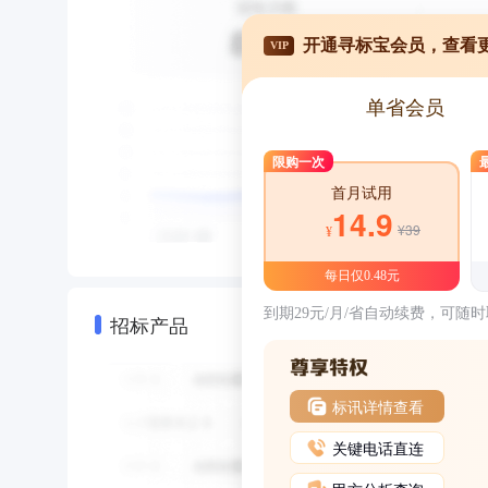
开通寻标宝会员，查看
VIP
单省会员
限购一次
首月试用
14.9
¥39
¥
每日仅0.48元
到期29元/月/省自动续费，可随
招标产品
标讯详情查看
关键电话直连