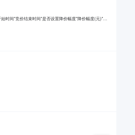
时间*竞价结束时间*是否设置降价幅度*降价幅度(元)*是
四小学操场维修改造项目001工程施工2344900.00公告
招标投标条例》、《必须招标的工程项目规定》（国家发展和