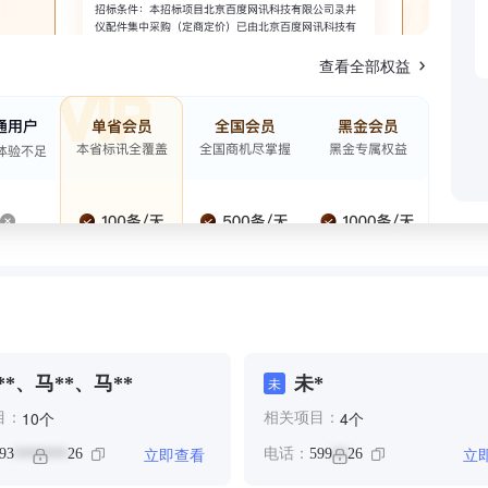
查看全部权益
**、马**、马**
未*
未
个
个
10
4
目：
相关项目：
立即查看
立
93
26
电话：
599
26
*******
**