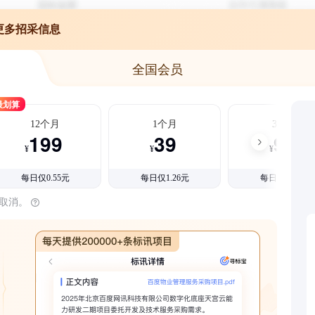
更多招采信息
全国会员
最划算
12个月
1个月
3个月
199
39
99
¥
¥
¥
每日仅0.55元
每日仅1.26元
每日仅1.08元
时取消。