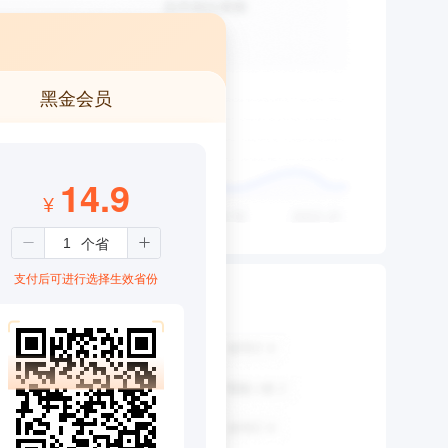
黑金会员
14.9
¥
支付后可进行选择生效省份