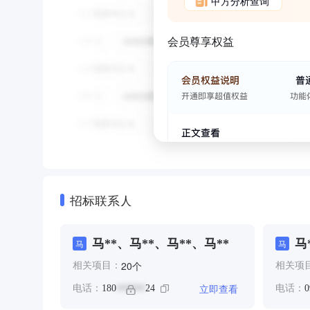
甲方分析查询
会员尊享权益
招标联系人
马**、马**、马**、马**
马
马
马
个
20
相关项目：
相关项
立即查看
电话：
180
24
电话：
0
******