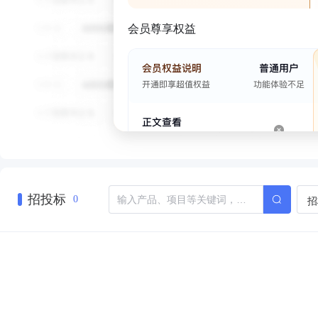
会员尊享权益
招投标
招
0