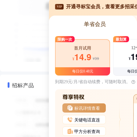
开通寻标宝会员，查看更多招采
VIP
单省会员
限购一次
最划算
1
首月试用
1
14.9
¥39
¥
¥
每日仅0.48元
每日仅
到期29元/月/省自动续费，可随时取消。
招标产品
标讯详情查看
关键电话直连
甲方分析查询