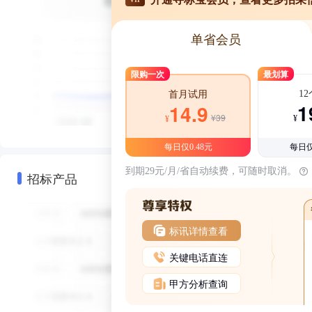
单省会员
限购一次
最划算
1
首月试用
1
14.9
¥39
¥
¥
每日仅0.48元
每日仅
到期29元/月/省自动续费，可随时取消。
招标产品
标讯详情查看
关键电话直连
甲方分析查询