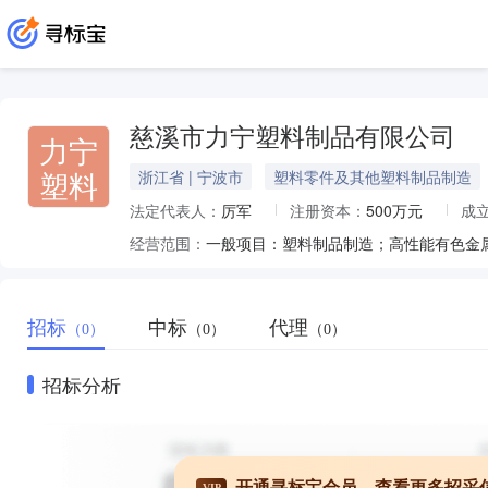
慈溪市力宁塑料制品有限公司
力宁
塑料
浙江省 | 宁波市
塑料零件及其他塑料制品制造
法定代表人：
厉军
注册资本：
500万元
成
经营范围：
招标
中标
代理
（0）
（0）
（0）
招标分析
开通寻标宝会员，查看更多招采
VIP