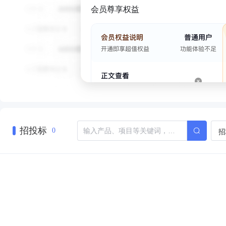
会员尊享权益
招投标
招
0