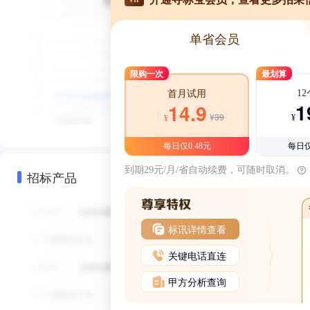
单省会员
限购一次
最划算
1
首月试用
1
14.9
¥39
¥
¥
每日仅0.48元
每日仅
到期29元/月/省自动续费，可随时取消。
招标产品
标讯详情查看
关键电话直连
甲方分析查询