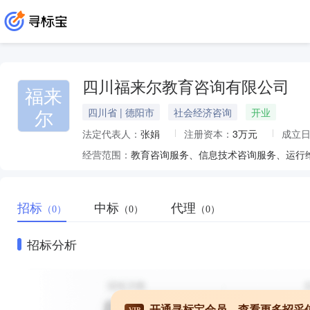
四川福来尔教育咨询有限公司
福来
尔
四川省 | 德阳市
社会经济咨询
开业
法定代表人：
张娟
注册资本：
3万元
成立
经营范围：
招标
中标
代理
（0）
（0）
（0）
招标分析
开通寻标宝会员，查看更多招采
VIP