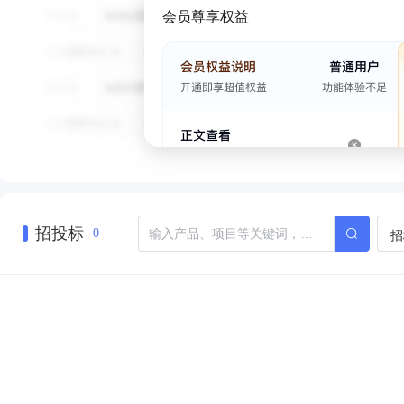
会员尊享权益
招投标
招
0