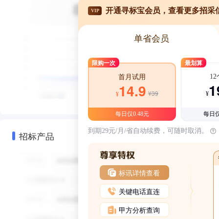
开通寻标宝会员，查看更多招采
VIP
单省会员
限购一次
最划算
1
首月试用
1
14.9
¥39
¥
¥
每日仅0.48元
每日仅
到期29元/月/省自动续费，可随时取消。
招标产品
标讯详情查看
关键电话直连
甲方分析查询