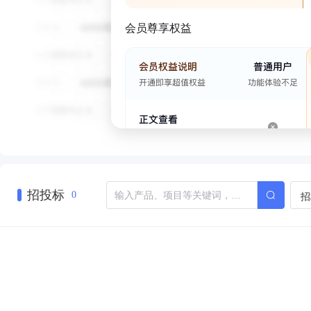
会员尊享权益
招投标
招
0