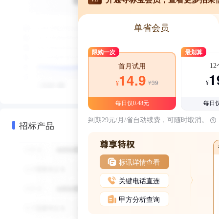
单省会员
限购一次
最划算
1
首月试用
1
14.9
¥39
¥
¥
每日仅0.48元
每日仅
到期29元/月/省自动续费，可随时取消。
招标产品
标讯详情查看
关键电话直连
甲方分析查询