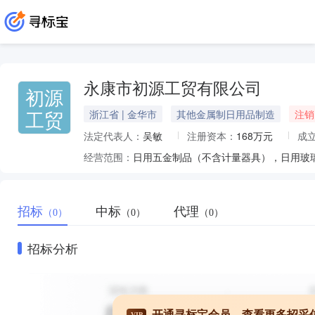
永康市初源工贸有限公司
初源
工贸
浙江省 | 金华市
其他金属制日用品制造
注销
法定代表人：
吴敏
注册资本：
168万元
成
经营范围：
招标
中标
代理
（0）
（0）
（0）
招标分析
开通寻标宝会员，查看更多招采
VIP