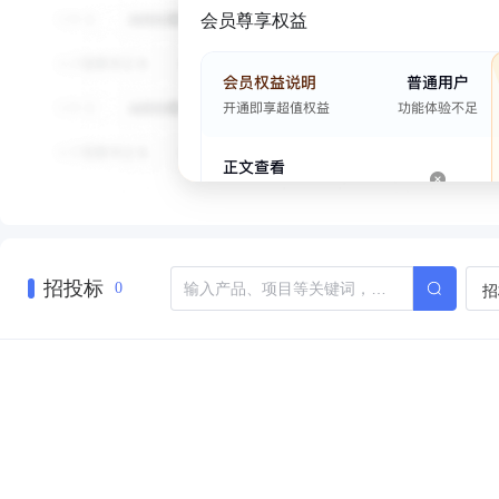
会员尊享权益
招投标
招
0