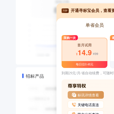
开通寻标宝会员，查看
VIP
单省会员
限购一次
首月试用
14.9
¥39
¥
每日仅0.48元
到期29元/月/省自动续费，可随
招标产品
标讯详情查看
关键电话直连