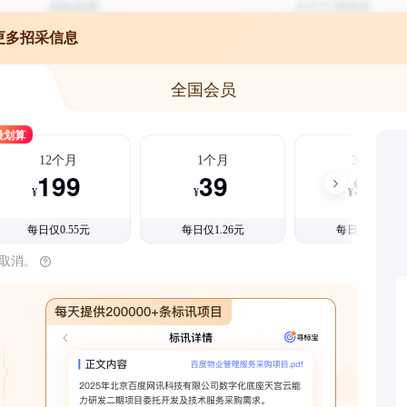
更多招采信息
全国会员
最划算
12个月
1个月
3个月
199
39
99
¥
¥
¥
每日仅0.55元
每日仅1.26元
每日仅1.08元
时取消。