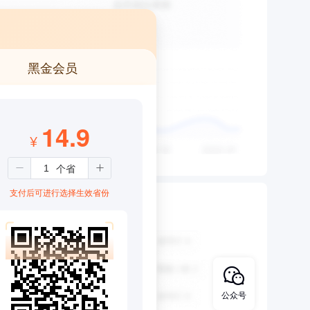
黑金会员
14.9
¥
支付后可进行选择生效省份
公众号