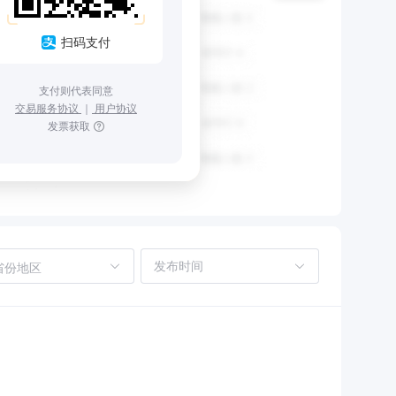
扫码支付
支付则代表同意
交易服务协议
｜
用户协议
发票获取
省份地区