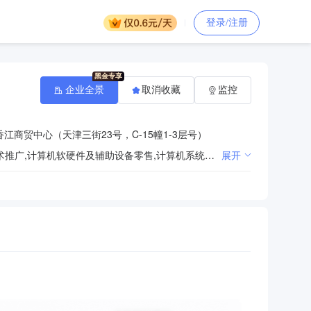
登录/注册
企业全景
取消收藏
监控
江商贸中心（天津三街23号，C-15幢1-3层号）
一般项目：网络技术服务,信息技术咨询服务,技术服务、技术开发、技术咨询、技术交流、技术转让、技术推广,计算机软硬件及辅助设备零售,计算机系统服务,信息系统集成服务,网络设备销售,办公用品销售,办公设备销售,机械设备销售,电子产品销售,软件销售,软件开发,音响设备销售,幻灯及投影设备销售,计算机及办公设备维修,计算机及通讯设备租赁,办公设备租赁服务,土石方工程施工,劳务服务（不含劳务派遣）,建筑材料销售,建筑装饰材料销售,工程管理服务,工程技术服务（规划管理、勘察、设计、监理除外）,机械设备租赁,体育场地设施工程施工。（除许可业务外，可自主依法经营法律法规非禁止或限制的项目）
展开