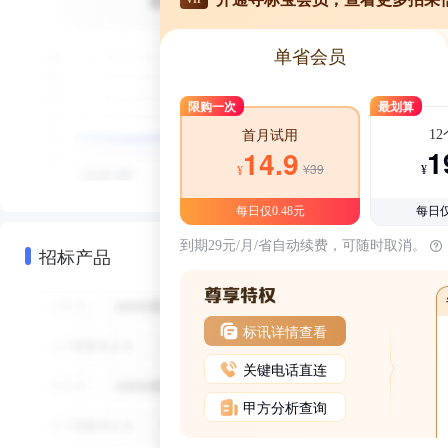
单省会员
限购一次
最划算
1
首月试用
1
14.9
¥39
¥
¥
每日仅0.48元
每日仅
到期29元/月/省自动续费，可随时取消。
招标产品
标讯详情查看
关键电话直连
甲方分析查询