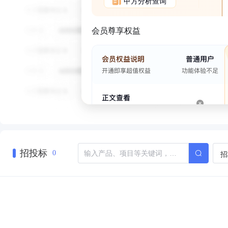
甲方分析查询
会员尊享权益
招投标
招
0