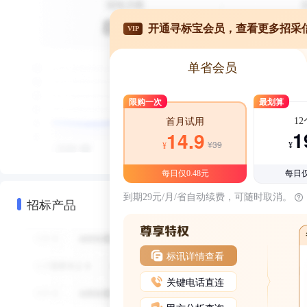
开通寻标宝会员，查看更多招采
VIP
单省会员
限购一次
最划算
1
首月试用
1
14.9
¥39
¥
¥
每日仅0.48元
每日仅
到期29元/月/省自动续费，可随时取消。
招标产品
标讯详情查看
关键电话直连