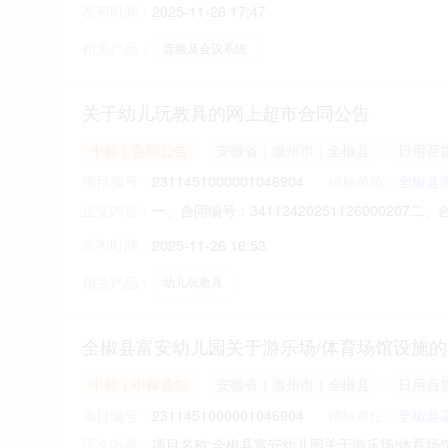
中标｜中标通知
安徽省｜滁州市｜全椒县
弱电安
项目编号：
2321451000001045909
招标单位：
全椒县
项目名称:全椒县富安幼儿园关于音频及会议系统的
正文内容：
县富安幼儿园关于音频及会议系统的网上超市采购项目采
发布时间：
2025-11-26 17:47
富安幼儿园采购单位地址:/三、成交信息交易方式:
相关产品：
音频及会议系统
关于幼儿玩教具的网上超市合同公告
中标｜合同公告
安徽省｜滁州市｜全椒县
日用百
项目编号：
2311451000001046904
招标单位：
全椒县
一、合同编号：341124202511260002
正文内容：
五、合同主体采购人（甲方）：全椒县富安幼儿园
发布时间：
2025-11-26 16:53
址：安徽省滁州市南谯区安徽省滁州市花园西路82
相关产品：
幼儿玩教具
全椒县富安幼儿园关于游乐场/体育场馆设施