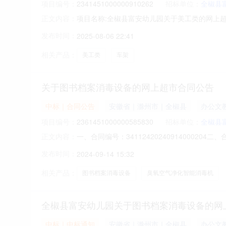
全椒县富安幼儿园关于美工类的网上超市采购
中标｜中标通知
安徽省｜滁州市｜全椒县
其他
项目编号：
2341451000000910262
招标单位：
全椒县
项目名称:全椒县富安幼儿园关于美工类的网上超市
正文内容：
儿园关于美工类的网上超市采购项目采购项目项目编号:
发布时间：
2025-08-06 22:41
安幼儿园采购单位地址:/采购单位联系人和联系方式
相关产品：
美工类
车架
关于图书档案消毒设备的网上超市合同公告
中标｜合同公告
安徽省｜滁州市｜全椒县
办公文
项目编号：
2361451000000585830
招标单位：
全椒县
一、合同编号：341124202409140002
正文内容：
项目五、合同主体采购人（甲方）：全椒县富安幼
发布时间：
2024-09-14 15:32
滁州市全椒县安徽省滁州市全椒县襄河镇（原检察院
相关产品：
图书档案消毒设备
臭氧空气净化智能消毒机