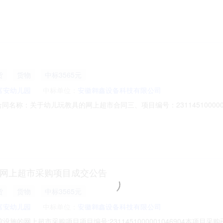
防
服务
中标2.08万元
富安幼儿园
中标单位：
滁州市嘉道贸易有限公司
网上超市采购项目项目编号:2321451000001045909本项目采购
购项目项目编号:2321451000001045909项目联系人:ah1124
议价采购成交日期:2025年11月26日总成交金额（元）:20800（人
货
货物
中标3565元
富安幼儿园
中标单位：
安徽翱鑫设备科技有限公司
07二、合同名称：关于幼儿玩教具的网上超市合同三、项目编号：231145100
地址：安徽省滁州市全椒县襄河镇富安路竹苑巷67号联系方式：05505
号高新技术创业服务中心1号楼5楼联系方式：15395509588六、合
的网上超市采购项目成交公告