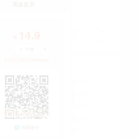
黑金会员
14.9
¥
支付后可进行选择生效省份