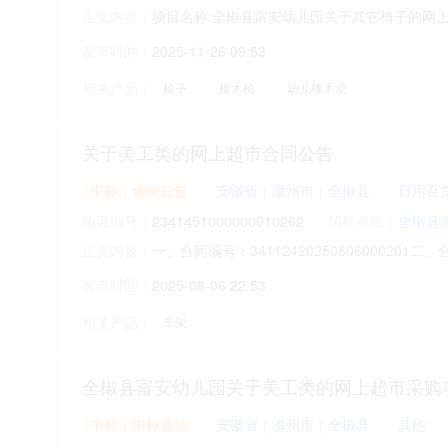
全椒县富安幼儿园关于其它椅子的网上超市采
中标｜中标通知
安徽省｜滁州市｜全椒县
家具建
项目编号：
2341451000001045281
招标单位：
全椒县
项目名称:全椒县富安幼儿园关于其它椅子的网上超
正文内容：
幼儿园关于其它椅子的网上超市采购项目采购项目项目编
发布时间：
2025-11-26 09:53
购单位地址:/三、成交信息交易方式:议价采购成交
相关产品：
椅子
橡木椅
幼儿橡木桌
关于美工类的网上超市合同公告
中标｜合同公告
安徽省｜滁州市｜全椒县
日用百
项目编号：
2341451000000910262
招标单位：
全椒县
一、合同编号：341124202508060002
正文内容：
同主体采购人（甲方）：全椒县富安幼儿园地址：
发布时间：
2025-08-06 22:53
安区施河镇工业园区东风路118号联系方式：130
相关产品：
车架