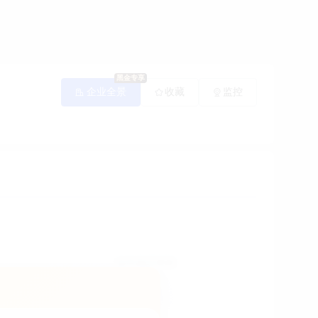
登录/注册
企业全景
取消收藏
监控
镇富安路竹苑巷67号
负责接收适龄幼儿入园，实施素质教育，促进幼儿德、智、体、美全面发展，开展教育教学科学研究，组织开展幼儿教育实验，探索符合幼儿特点的教育方法，发挥公办幼儿园的示范作用。
展开