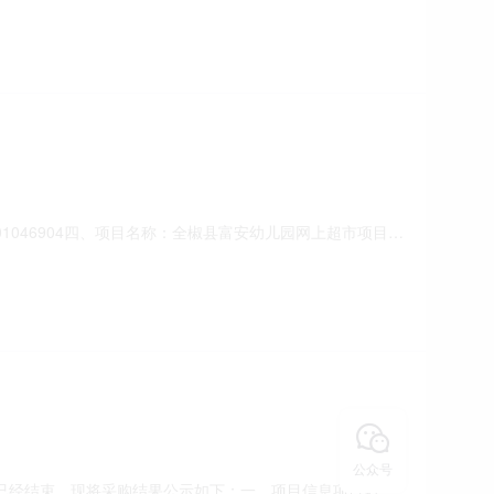
已经结束，现将采购结果公示如下：一、项目信息项目名称:全椒
304178采购计划信息:二、采购单位信息采购单位名称:全椒县
民币）成交供应商名称、联系地址及
0001046904四、项目名称：全椒县富安幼儿园网上超市项目
229808供应商（乙方）：安徽翱鑫设备科技有限公司地
同主体信息1.主要标的信息：主要标的名称：格乐普
公众号