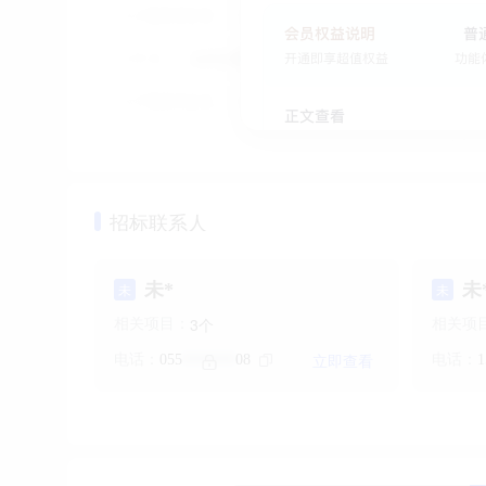
甲方分析查询
会员尊享权益
招标联系人
未*
未
未
未
个
3
相关项目：
相关项
立即查看
电话：
055
08
电话：
1
*******