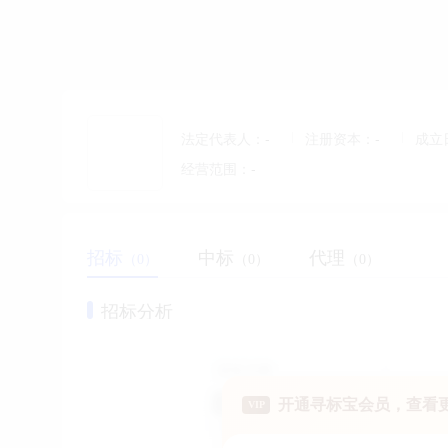
全椒县富安幼儿园
富
安徽省 | 滁州市
开业
法定代表人：
谢梦君
注册资本：
16万
经营范围：
最新动态：
参与
[关于
2025-11-26 21:03
招标
中标
代理
（0）
（0）
（0）
招标分析