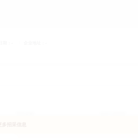
元
成立日期：
2024-09-30
企业地址：
安徽省滁州市全椒县襄河
教学一体机的网上超市合同公告]