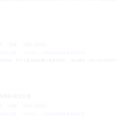
货
货物
中标3565元
富安幼儿园
中标单位：
安徽翱鑫设备科技有限公司
施的网上超市采购项目项目编号:2311451000001046904本项
采购项目采购项目项目编号:2311451000001046904项目联系人:a
交易方式:议价采购成交日期:2025年11月26日总成交金额（元）:35
材
货物
中标1.42万元
富安幼儿园
中标单位：
江苏创卓科教设备有限公司
02二、合同名称：关于儿童桌椅的网上超市合同三、项目编号：2341451000
：安徽省滁州市全椒县襄河镇富安路竹苑巷67号联系方式：0550522
区东风路118号联系方式：13094930389六、合同主体信息1.主要