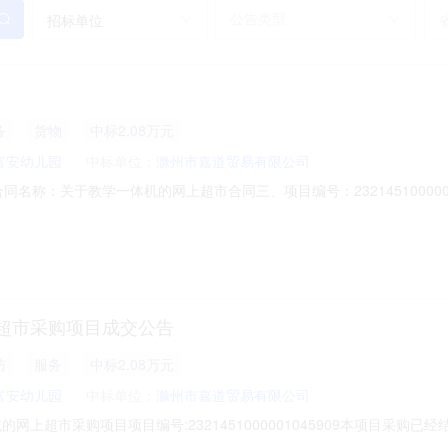
招标单位
备
货物
中标2.08万元
富安幼儿园
中标单位：
滁州市嘉道贸易有限公司
08二、合同名称：关于教学一体机的网上超市合同三、项目编号：232145100
地址：安徽省滁州市全椒县襄河镇富安路竹苑巷67号联系方式：05505
联系方式：13955057159六、合同主体信息1.主要标的信息：主要标的
超市采购项目成交公告