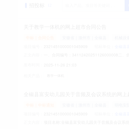
招投标
12
关于教学一体机的网上超市合同公告
中标｜合同公告
安徽省｜滁州市｜全椒县
机械设
项目编号：
2321451000001045909
招标单位：
全椒县
一、合同编号：341124202511260000
正文内容：
五、合同主体采购人（甲方）：全椒县富安幼儿园
发布时间：
2025-11-26 21:03
安徽省安徽省滁州市南谯南路798号19幢798室
相关产品：
教学一体机
全椒县富安幼儿园关于音频及会议系统的网上