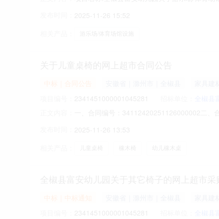
中标｜中标通知
安徽省｜滁州市｜全椒县
日用百
项目编号：
2311451000001046904
招标单位：
全椒县
项目名称:全椒县富安幼儿园关于游乐场/体育场馆设
正文内容：
全椒县富安幼儿园关于游乐场/体育场馆设施的网上超市
发布时间：
2025-11-26 15:52
称:全椒县富安幼儿园采购单位地址:/三、成交信息
相关产品：
游乐场/体育场馆设施
关于儿童桌椅的网上超市合同公告
中标｜合同公告
安徽省｜滁州市｜全椒县
家具建
项目编号：
2341451000001045281
招标单位：
全椒县
一、合同编号：341124202511260000
正文内容：
合同主体采购人（甲方）：全椒县富安幼儿园地址
发布时间：
2025-11-26 13:53
苏省淮安市淮安区江苏省淮安市淮安区施河镇工业园
相关产品：
儿童桌椅
橡木椅
幼儿橡木桌