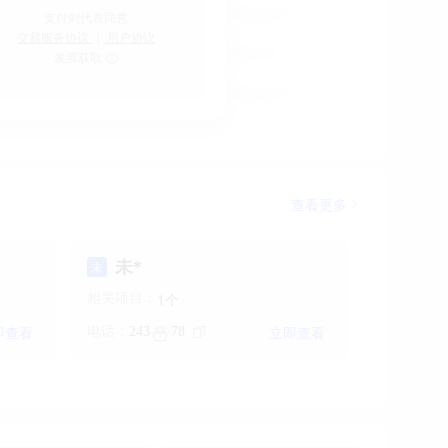
扫码支付
支付则代表同意
交易服务协议
｜
用户协议
发票获取
查看更多
未*
未
个
1
相关项目：
即查看
立即查看
电话：
243
78
***