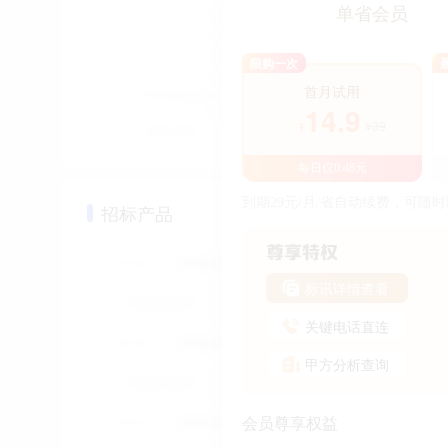
开通寻标宝会员，查看
VIP
单省会员
限购一次
首月试用
14.9
¥39
¥
每日仅0.48元
到期29元/月/省自动续费，可随
招标产品
标讯详情查看
关键电话直连