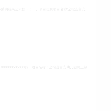
，现将采购结果公示如下：一、项目信息项目名称:全椒县富安幼
系电话:/采购计划信息:二、采购单位信息采购单位名称:全椒县富
元）:22180（人民币）成交
1000000585830四、项目名称：全椒县富安幼儿园网上超市
88供应商（乙方）：全椒盟迪智能科技有限公司地址：安徽省
：主要标的名称：林距离WJ2201臭氧空气