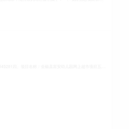
目采购已经结束，现将采购结果公示如下：一、项目信息项目名称:
h1124304178采购计划信息:二、采购单位信息采购单位名
65（人民币）成交供应商名称、
001045281四、项目名称：全椒县富安幼儿园网上超市项目五、
9808供应商（乙方）：江苏创卓科教设备有限公司地址：江
标的信息：主要标的名称：橡木椅数量：100