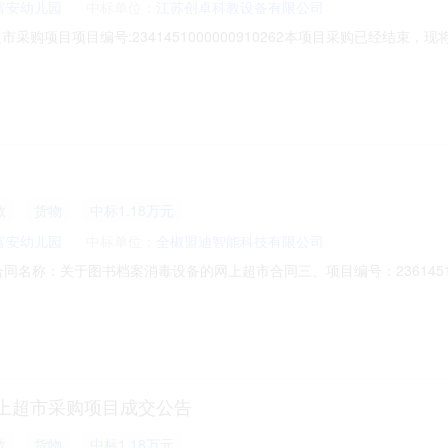
项目成交公告
服务
中标2.21万元
富安幼儿园
中标单位：
江苏创卓科教设备有限公司
采购项目项目编号:2341451000000910262本项目采购已经结束
2341451000000910262项目联系人:ah1124304178项目联
:三、成交信息交易方式:议价采购成交日期:2025年8月6日总成交金额（
教
货物
中标1.18万元
富安幼儿园
中标单位：
全椒盟迪智能科技有限公司
04二、合同名称：关于图书档案消毒设备的网上超市合同三、项目编号：236145
儿园地址：全椒县襄河镇富安路竹苑巷67号联系方式：153850932
办公楼）联系方式：13965994077六、合同主体信息1.主要标的信息