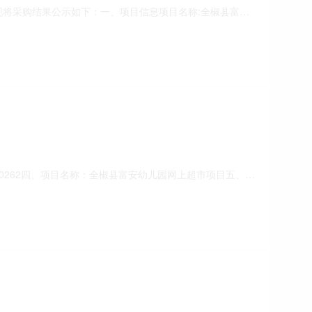
束，现将采购结果公示如下：一、项目信息项目名称:全椒县富安
采购计划信息:二、采购单位信息采购单位名称:全椒县富安幼儿园采
商名称、联系地址及成交金额:序
00910262四、项目名称：全椒县富安幼儿园网上超市项目五、合
卓科教设备有限公司地址：江苏省淮安市淮安区江苏省淮安市淮
量：1.00单价（元）：16000.