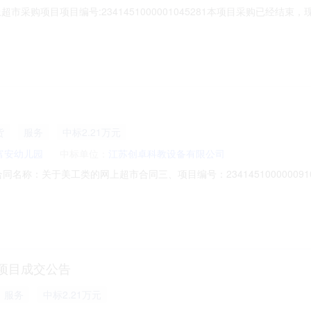
购项目成交公告
材
货物
中标1.42万元
富安幼儿园
中标单位：
江苏创卓科教设备有限公司
市采购项目项目编号:2341451000001045281本项目采购已经结
号:2341451000001045281项目联系人:ah1124304178
日期:2025年11月26日总成交金额（元）:14220（人民币）成交供应
货
服务
中标2.21万元
富安幼儿园
中标单位：
江苏创卓科教设备有限公司
01二、合同名称：关于美工类的网上超市合同三、项目编号：23414510000
全椒富安幼儿园联系方式：13965998321供应商（乙方）：江苏创
94930389六、合同主体信息1.主要标的信息：主要标的名称：户外艺术区数