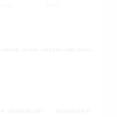
省份地区
0001045909四、项目名称：全椒县富安幼儿园网上超市项目
229808供应商（乙方）：滁州市嘉道贸易有限公司地址：
名称：狮乐SH-26音频及会议系统数量：