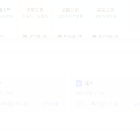
查看全部权益
*
未*
未
个
个
2
1
目：
相关项目：
立即查看
立
53
88
电话：
139
21
******
******