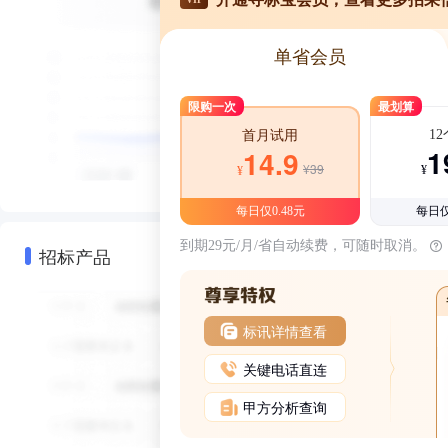
单省会员
限购一次
最划算
1
首月试用
1
14.9
¥39
¥
¥
每日仅0.48元
每日仅
到期29元/月/省自动续费，可随时取消。
招标产品
标讯详情查看
关键电话直连
甲方分析查询