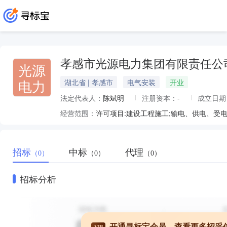
孝感市光源电力集团有限责任公
光源
电力
湖北省 | 孝感市
电气安装
开业
法定代表人：
陈斌明
注册资本：
-
成立日期
经营范围：
招标
中标
代理
（0）
（0）
（0）
招标分析
开通寻标宝会员，查看更多招采
VIP