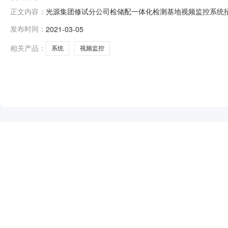
光源集团修试分公司检储配一体化检测基地视频监控系统招标公
正文内容：
单位为孝感市光源电力集团有限责任公司修试分公司（以下
发布时间：
2021-03-05
及其数量（标段号、物料、清单描述见协议货物清单明细
册的企业法人或其他
相关产品：
系统
视频监控
NEW
HOT
5折起