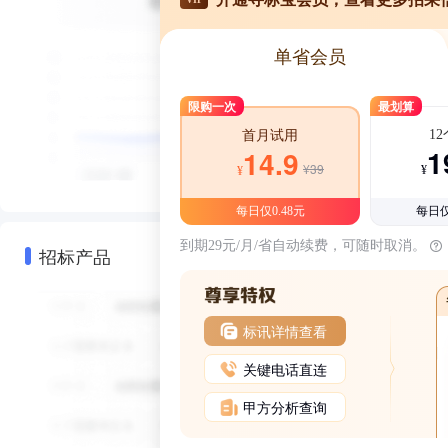
单省会员
限购一次
最划算
1
首月试用
1
14.9
¥39
¥
¥
每日仅0.48元
每日仅
到期29元/月/省自动续费，可随时取消。
招标产品
标讯详情查看
关键电话直连
甲方分析查询