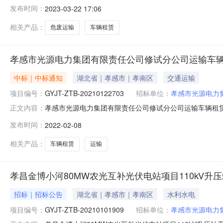
项目建立时间：2023年03月22日00:00:00招
发布时间：
2023-03-22 17:06
审核部门代码：无行政审核部门名称：无招标内容与范围
相关产品：
危废运输
车辆租赁
孝感市光源电力集团有限责任公司修试分公司运输车
中标｜中标通知
湖北省｜孝感市｜孝南区
交通运输
项目编号：
GYJT-ZTB-20210122703
招标单位：
孝感市光源电力
孝感市光源电力集团有限责任公司修试分公司运输车辆租赁框架
正文内容：
车辆租赁框架协议采购招标已结束，经评审委员会评审并报公司
发布时间：
2022-02-08
输有限公司附件下载：下载附件
相关产品：
车辆租赁
运输
孝昌金博小河80MW农光互补光伏电站项目110kV升
招标｜招标公告
湖北省｜孝感市｜孝南区
水利水电
项目编号：
GYJT-ZTB-20210101909
招标单位：
孝感市光源电力