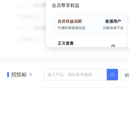
会员尊享权益
招投标
招
0