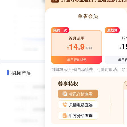
单省会员
限购一次
最划算
1
首月试用
1
14.9
¥39
¥
¥
每日仅0.48元
每日仅
到期29元/月/省自动续费，可随时取消。
招标产品
标讯详情查看
关键电话直连
甲方分析查询