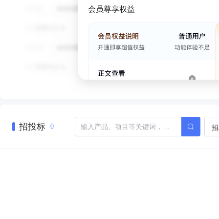
会员尊享权益
招投标
招
0