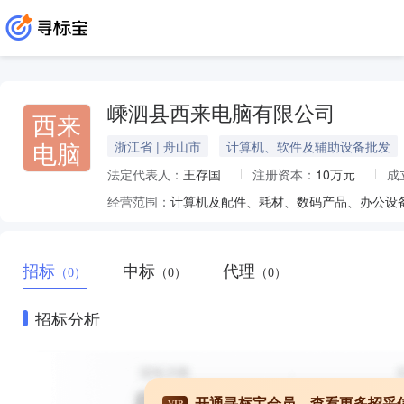
嵊泗县西来电脑有限公司
西来
电脑
浙江省 | 舟山市
计算机、软件及辅助设备批发
法定代表人：
王存国
注册资本：
10万元
成
经营范围：
计算机及配件、耗材、数码产品、办公设
招标
中标
代理
（0）
（0）
（0）
招标分析
开通寻标宝会员，查看更多招采
VIP