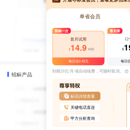
单省会员
限购一次
最划算
1
首月试用
1
14.9
¥39
¥
¥
每日仅0.48元
每日仅
到期29元/月/省自动续费，可随时取消。
招标产品
标讯详情查看
关键电话直连
甲方分析查询