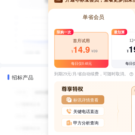
单省会员
限购一次
最划算
1
首月试用
1
14.9
¥39
¥
¥
每日仅0.48元
每日仅
到期29元/月/省自动续费，可随时取消。
招标产品
标讯详情查看
关键电话直连
甲方分析查询