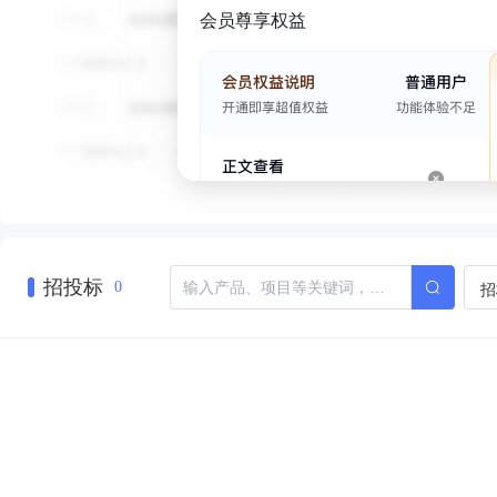
会员尊享权益
招投标
招
0