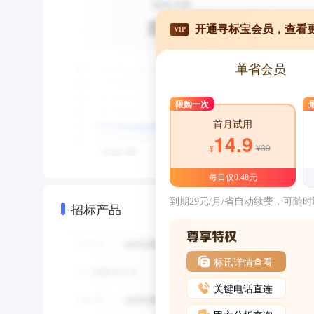
开通寻标宝会员，查看
VIP
单省会员
限购一次
首月试用
14.9
¥39
¥
每日仅0.48元
到期29元/月/省自动续费，可随
招标产品
标讯详情查看
关键电话直连