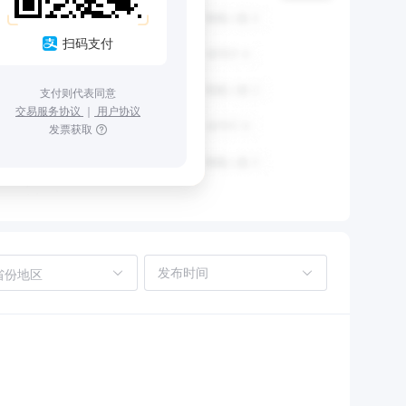
扫码支付
支付则代表同意
交易服务协议
｜
用户协议
发票获取
省份地区