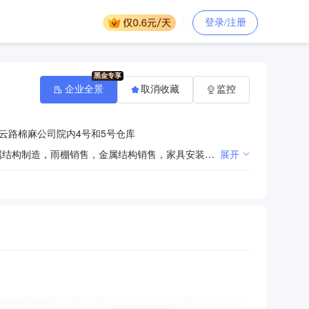
登录/注册
企业全景
取消收藏
监控
云路棉麻公司院内4号和5号仓库
许可项目：建设工程施工（依法须经批准的项目，经相关部门批准后方可开展经营活动） 一般项目：金属结构制造，雨棚销售，金属结构销售，家具安装和维修服务，工程管理服务，建筑装饰材料销售，建筑防水卷材产品销售，新型膜材料销售，户外用品销售，技术服务、技术开发、技术咨询、技术交流、技术转让、技术推广（除许可业务外，可自主依法经营法律法规非禁止或限制的项目）
展开