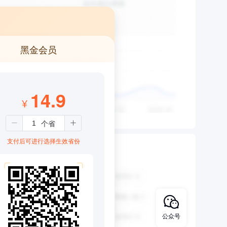
黑金会员
14.9
¥
支付后可进行选择生效省份
公众号