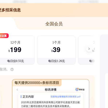
更多招采信息
全国会员
最划算
12个月
1个月
3个月
199
39
99
¥
¥
¥
每日仅0.55元
每日仅1.26元
每日仅1.08元
时取消。