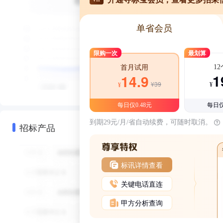
单省会员
限购一次
最划算
1
首月试用
1
14.9
¥39
¥
¥
每日仅0.48元
每日仅
到期29元/月/省自动续费，可随时取消。
招标产品
标讯详情查看
关键电话直连
甲方分析查询