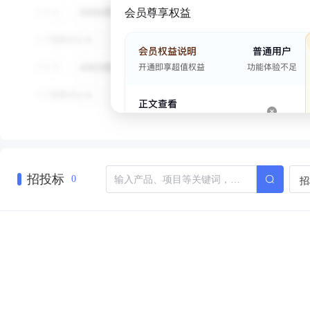
会员尊享权益
招投标
招
0