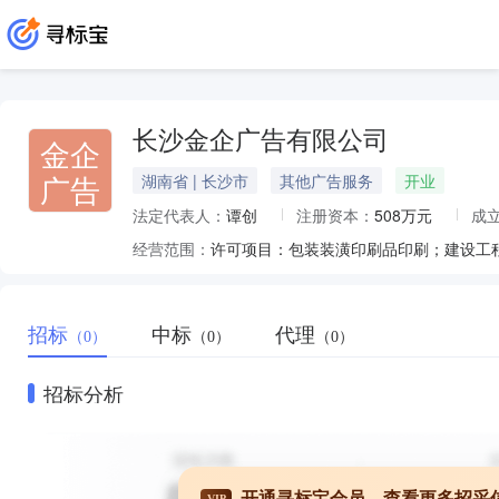
长沙金企广告有限公司
金企
广告
湖南省 | 长沙市
其他广告服务
开业
法定代表人：
谭创
注册资本：
508万元
成
经营范围：
招标
中标
代理
（0）
（0）
（0）
招标分析
开通寻标宝会员，查看更多招采
VIP