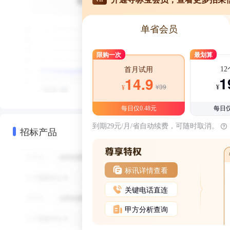
单省会员
限购一次
最划算
1
首月试用
1
14.9
¥39
¥
¥
每日仅0.48元
每日仅
到期29元/月/省自动续费，可随时取消。
招标产品
标讯详情查看
关键电话直连
甲方分析查询