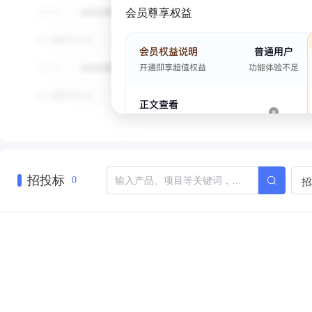
会员尊享权益
招投标
招
0