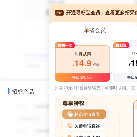
开通寻标宝会员，查看更多招采
VIP
单省会员
限购一次
最划算
1
首月试用
1
14.9
¥39
¥
¥
每日仅0.48元
每日仅
到期29元/月/省自动续费，可随时取消。
招标产品
标讯详情查看
关键电话直连