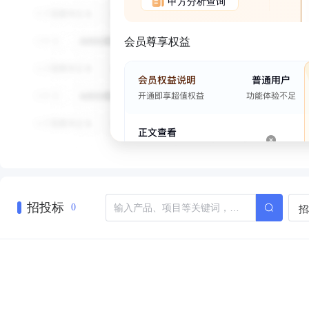
甲方分析查询
会员尊享权益
招投标
招
0