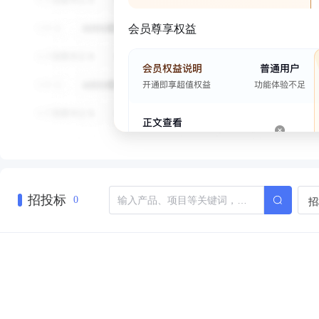
会员尊享权益
招投标
招
0