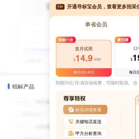
开通寻标宝会员，查看更多招采
VIP
单省会员
限购一次
最划算
1
首月试用
1
14.9
¥39
¥
¥
每日仅0.48元
每日仅
到期29元/月/省自动续费，可随时取消。
招标产品
标讯详情查看
关键电话直连
甲方分析查询