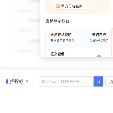
甲方分析查询
会员尊享权益
招投标
招
0