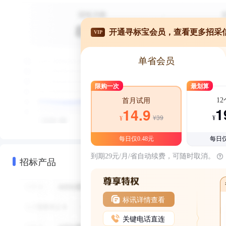
开通寻标宝会员，查看更多招采
VIP
单省会员
限购一次
最划算
1
首月试用
1
14.9
¥39
¥
¥
每日仅0.48元
每日仅
到期29元/月/省自动续费，可随时取消。
招标产品
标讯详情查看
关键电话直连