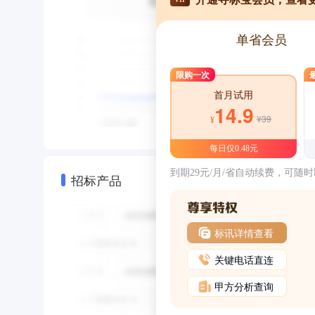
单省会员
限购一次
首月试用
14.9
¥39
¥
每日仅0.48元
到期29元/月/省自动续费，可随
招标产品
标讯详情查看
关键电话直连
甲方分析查询