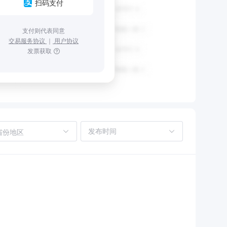
扫码支付
支付则代表同意
交易服务协议
｜
用户协议
发票获取
省份地区