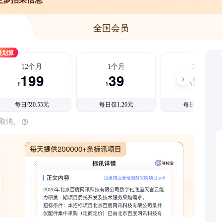
全国会员
最划算
12个月
1个月
3个月
199
39
99
¥
¥
¥
每日仅0.55元
每日仅1.26元
每日仅1.08元
时取消。