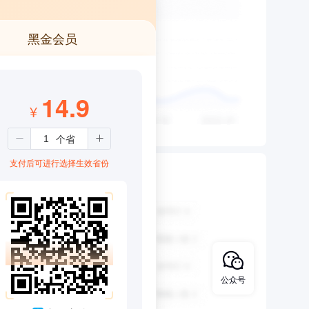
黑金会员
14.9
¥
支付后可进行选择生效省份
公众号