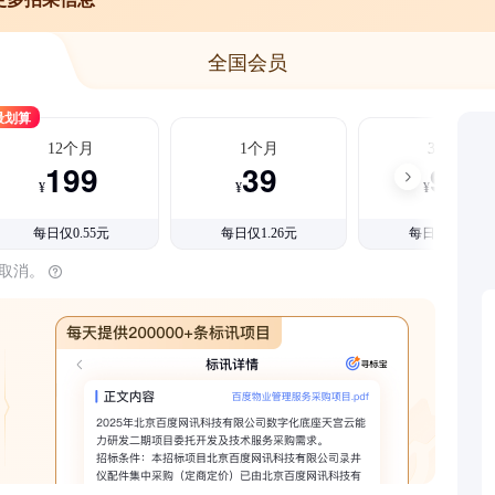
全国会员
最划算
12个月
1个月
3个月
199
39
99
¥
¥
¥
每日仅0.55元
每日仅1.26元
每日仅1.08元
时取消。