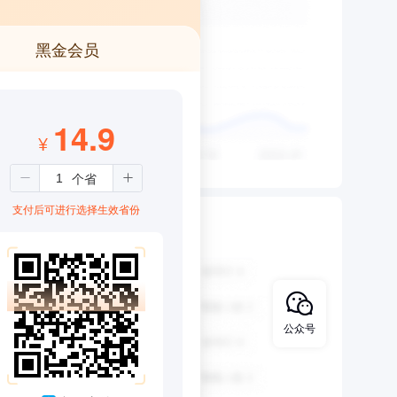
黑金会员
14.9
¥
支付后可进行选择生效省份
公众号