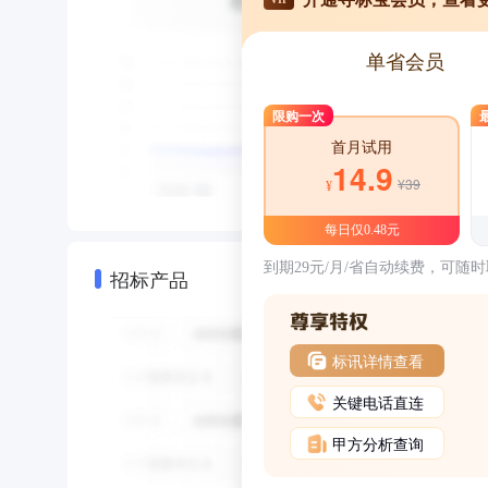
单省会员
限购一次
首月试用
14.9
¥39
¥
每日仅0.48元
到期29元/月/省自动续费，可随
招标产品
标讯详情查看
关键电话直连
甲方分析查询