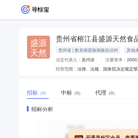
贵州省榕江县盛源天然食
盛源
天然
贵州省 | 黔东南苗族侗族自治州
其他
法定代表人：
吴代珍
注册资本：
200
经营范围：
招标
中标
代理
（0）
（0）
（0）
招标分析
开通寻标宝会员，查看
VIP