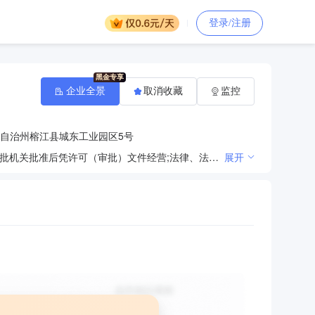
登录/注册
企业全景
取消收藏
监控
自治州榕江县城东工业园区5号
法律、法规、国务院决定规定禁止的不得经营；法律、法规、国务院决定规定应当许可（审批）的，经审批机关批准后凭许可（审批）文件经营;法律、法规、国务院决定规定无需许可（审批）的，市场主体自主选择经营。（农产品的生产、销售、加工、运输、贮藏及其他相关服务；保健食品（预包装）销售；保健食品生产；食品生产；粮食加工食品生产；食品销售；食品进出口；小餐饮、小食杂、食品小作坊经营；饮料生产；餐饮服务；包装服务；食用农产品初加工；食用农产品批发；食用农产品零售；树木种植经营；林木种子生产经营；谷物销售；豆及薯类销售；林业产品销售；牲畜销售；农副产品销售；初级农产品收购；新鲜蔬菜批发；互联网销售（除销售需要许可的商品）；食品互联网销售；住宿服务；肥料销售（依法须经批准的项目，经相关部门批准后方可开展经营活动））
展开