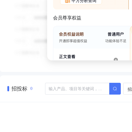
甲方分析查询
会员尊享权益
招投标
招
0