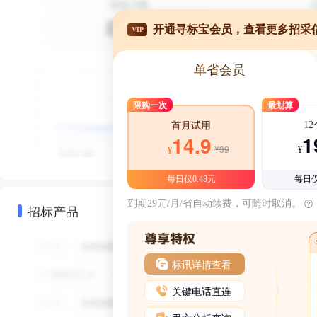
开通寻标宝会员，查看更多招采
VIP
单省会员
限购一次
最划算
1
首月试用
1
14.9
¥39
¥
¥
每日仅0.48元
每日仅
到期29元/月/省自动续费，可随时取消。
招标产品
标讯详情查看
关键电话直连