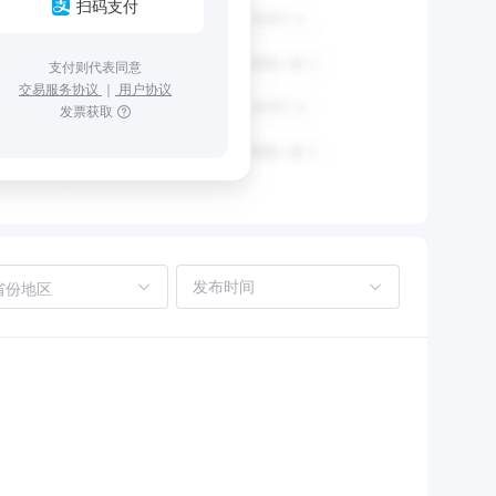
扫码支付
支付则代表同意
交易服务协议
｜
用户协议
发票获取
省份地区