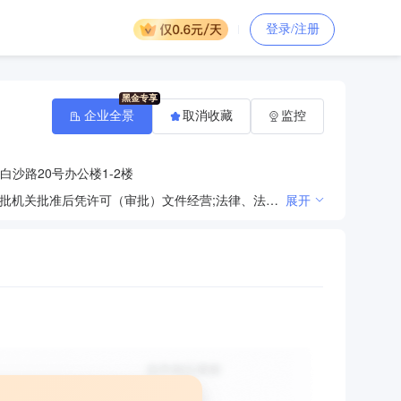
登录/注册
企业全景
取消收藏
监控
沙路20号办公楼1-2楼
法律、法规、国务院决定规定禁止的不得经营；法律、法规、国务院决定规定应当许可（审批）的，经审批机关批准后凭许可（审批）文件经营;法律、法规、国务院决定规定无需许可（审批）的，市场主体自主选择经营。（汽车新车销售；汽车零配件零售；汽车装饰用品销售；小微型客车租赁经营服务；信息咨询服务（不含许可类信息咨询服务）；二手车经销；二手车经纪；商务代理代办服务；机动车修理和维护；洗车服务；汽车拖车、求援、清障服务（依法须经批准的项目，经相关部门批准后方可开展经营活动））
展开