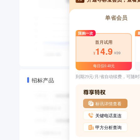
单省会员
限购一次
首月试用
14.9
¥39
¥
每日仅0.48元
到期29元/月/省自动续费，可随
招标产品
标讯详情查看
关键电话直连
甲方分析查询