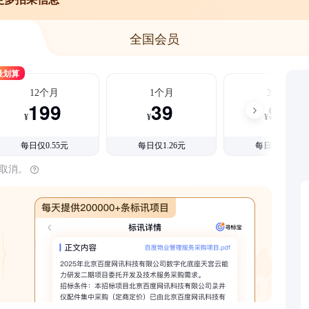
全国会员
最划算
12个月
1个月
3个月
199
39
99
¥
¥
¥
每日仅0.55元
每日仅1.26元
每日仅1.08元
时取消。