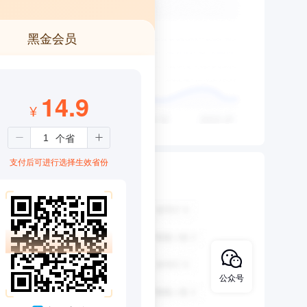
黑金会员
14.9
¥
支付后可进行选择生效省份
公众号