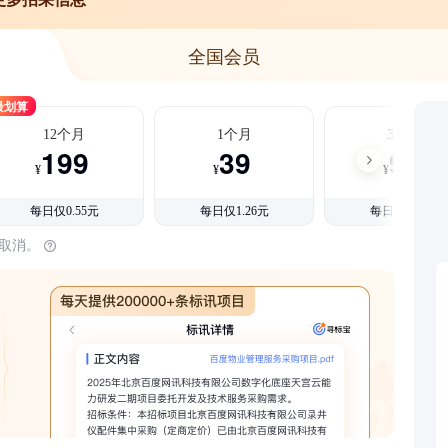
全国会员
最划算
12个月
1个月
3个月
199
39
99
¥
¥
¥
每日仅0.55元
每日仅1.26元
每日仅1.08元
时取消。