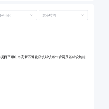
省份地区
标项目平顶山市高新区遵化店镇城镇燃气管网及基础设施建设
已具备邀请招标条件,现委托河北弘博招标代理有限公司对该项
中压管网项目2.2项目概况:中压管网分布昆阳大道以西区域约