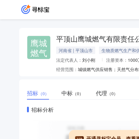
平顶山鹰城燃气有限责任
鹰城
燃气
河南省 | 平顶山市
生物质燃气生产和
法定代表人：
刘小刚
注册资本：
100
经营范围：
招标
中标
代理
（0）
（0）
（0）
招标分析
开通寻标宝会员，查看
VIP