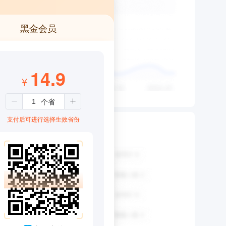
黑金会员
14.9
¥
支付后可进行选择生效省份