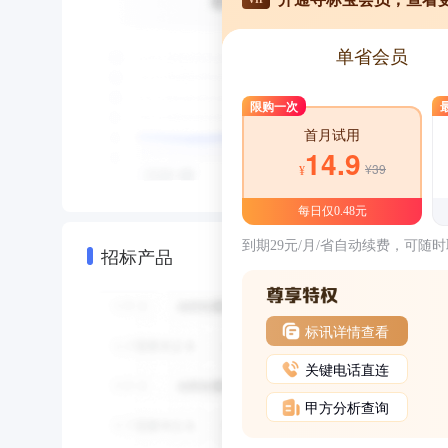
单省会员
限购一次
首月试用
14.9
¥39
¥
每日仅0.48元
到期29元/月/省自动续费，可随
招标产品
标讯详情查看
关键电话直连
甲方分析查询