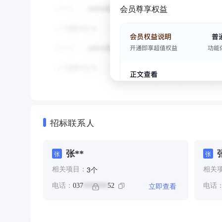
会员尊享权益
招标联系人
张**
张
张
个
3
相关项目：
相关
立即查看
电话：
037
52
电话
*******