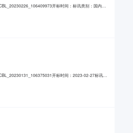
0230226_106409973开标时间：标讯类别：国内招
平顶山市高新区遵化店镇城镇燃气管网及基础设施建设工程
中压管网项目2、项目概况：中压管网分布昆阳大道以西区域
0131_106375031开标时间：2023-02-27标讯类
0.0万元平顶山市高新区遵化店镇城镇燃气管网及基础设施
施建设工程（二期）中压管网项目2项目概况：中压管网分布