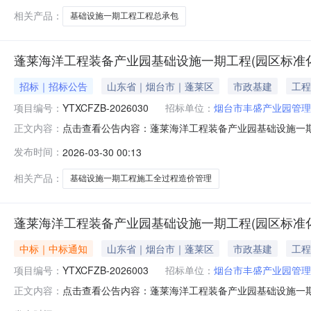
相关产品：
基础设施一期工程工程总承包
蓬莱海洋工程装备产业园基础设施一期工程(园区标准
招标｜招标公告
山东省｜烟台市｜蓬莱区
市政基建
工程
项目编号：
YTXCFZB-2026030
招标单位：
烟台市丰盛产业园管理
点击查看公告内容：蓬莱海洋工程装备产业园基础设施一期
正文内容：
发布时间：
2026-03-30 00:13
相关产品：
基础设施一期工程施工全过程造价管理
蓬莱海洋工程装备产业园基础设施一期工程(园区标准
中标｜中标通知
山东省｜烟台市｜蓬莱区
市政基建
工程
项目编号：
YTXCFZB-2026003
招标单位：
烟台市丰盛产业园管理
点击查看公告内容：蓬莱海洋工程装备产业园基础设施一期
正文内容：