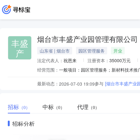
烟台市丰盛产业园管理有限公司
丰盛
产
山东省 | 烟台市
园区管理服务
开业
法定代表人：
祝恩来
注册资本：
35000万元
经营范围：
最新动态：
参与
[烟台市丰盛产业
2026-07-03 19:09
招标
中标
代理
（0）
（0）
（0）
招标分析