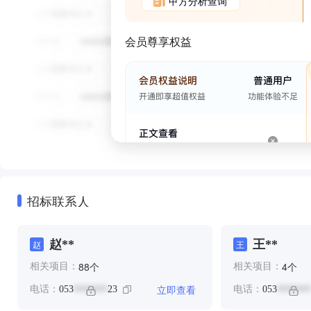
甲方分析查询
会员尊享权益
招标联系人
赵**
王**
赵
王
个
个
88
4
相关项目：
相关项目：
立即查看
电话：
053
23
电话：
053
*******
*******