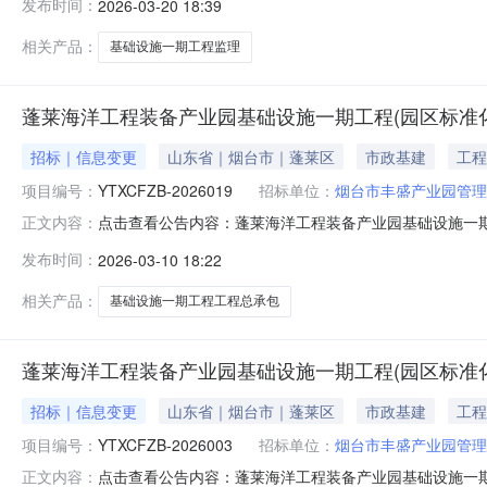
发布时间：
2026-03-20 18:39
相关产品：
基础设施一期工程监理
蓬莱海洋工程装备产业园基础设施一期工程(园区标准
招标｜信息变更
山东省｜烟台市｜蓬莱区
市政基建
工程
项目编号：
YTXCFZB-2026019
招标单位：
烟台市丰盛产业园管理
点击查看公告内容：蓬莱海洋工程装备产业园基础设施一期
正文内容：
发布时间：
2026-03-10 18:22
相关产品：
基础设施一期工程工程总承包
蓬莱海洋工程装备产业园基础设施一期工程(园区标准
招标｜信息变更
山东省｜烟台市｜蓬莱区
市政基建
工程
项目编号：
YTXCFZB-2026003
招标单位：
烟台市丰盛产业园管理
点击查看公告内容：蓬莱海洋工程装备产业园基础设施一期
正文内容：