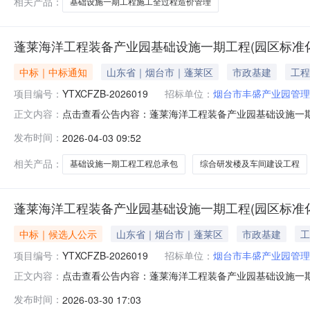
相关产品：
基础设施一期工程施工全过程造价管理
蓬莱海洋工程装备产业园基础设施一期工程(园区标准
中标｜中标通知
山东省｜烟台市｜蓬莱区
市政基建
工程
项目编号：
YTXCFZB-2026019
招标单位：
烟台市丰盛产业园管理
点击查看公告内容：蓬莱海洋工程装备产业园基础设施一期
正文内容：
发布时间：
2026-04-03 09:52
相关产品：
基础设施一期工程工程总承包
综合研发楼及车间建设工程
蓬莱海洋工程装备产业园基础设施一期工程(园区标准
中标｜候选人公示
山东省｜烟台市｜蓬莱区
市政基建
工
项目编号：
YTXCFZB-2026019
招标单位：
烟台市丰盛产业园管理
点击查看公告内容：蓬莱海洋工程装备产业园基础设施一期
正文内容：
发布时间：
2026-03-30 17:03