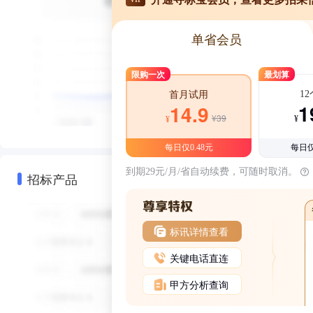
单省会员
限购一次
最划算
1
首月试用
1
14.9
¥39
¥
¥
每日仅0.48元
每日仅
到期29元/月/省自动续费，可随时取消。
招标产品
标讯详情查看
关键电话直连
甲方分析查询