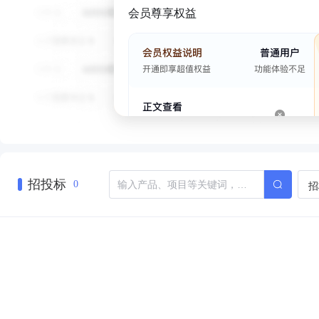
会员尊享权益
招投标
招
0