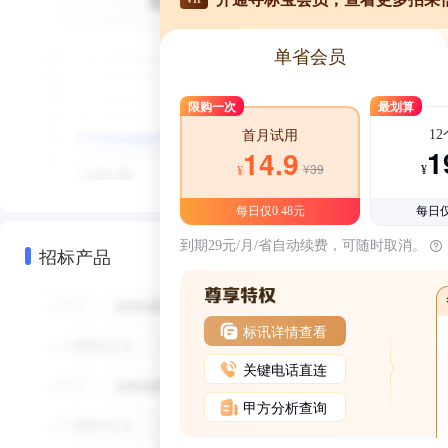
单省会员
限购一次
最划算
1
首月试用
1
14.9
¥39
¥
¥
每日仅0.48元
每日仅
到期29元/月/省自动续费，可随时取消。
招标产品
标讯详情查看
关键电话直连
甲方分析查询