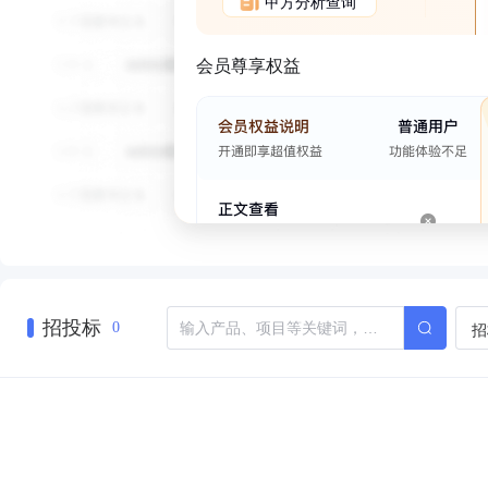
甲方分析查询
会员尊享权益
招投标
招
0