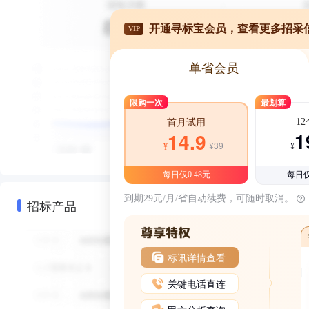
开通寻标宝会员，查看更多招采
VIP
单省会员
限购一次
最划算
1
首月试用
1
14.9
¥39
¥
¥
每日仅0.48元
每日仅
到期29元/月/省自动续费，可随时取消。
招标产品
标讯详情查看
关键电话直连