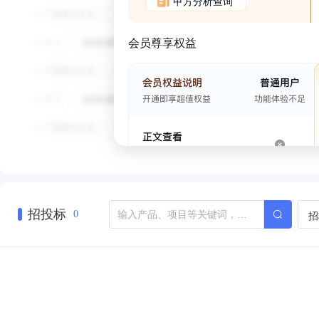
甲方分析查询
会员尊享权益
招投标
招
0