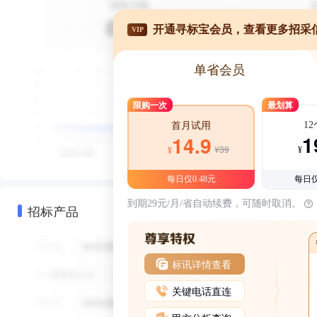
开通寻标宝会员，查看更多招采
VIP
单省会员
限购一次
最划算
1
首月试用
1
14.9
¥39
¥
¥
每日仅0.48元
每日仅
到期29元/月/省自动续费，可随时取消。
招标产品
标讯详情查看
关键电话直连