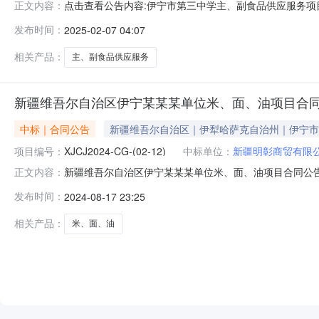
点击查看公告内容:伊宁市第三中学主、副食品供应服务项目
正文内容：
20250110）一、中标人信息：标段(包)[001]伊
发布时间：
2025-02-07 04:07
标人：新疆翔骏航农业发展有限公司中标费率：94%标段(
责任公司中
相关产品：
主、副食品供应服务
新疆维吾尔自治区伊宁某某某单位米、面、油项目合
中标｜合同公告
新疆维吾尔自治区｜伊犁哈萨克自治州｜伊宁市
项目编号：
XJCJ2024-CG-(02-12)
中标单位：
新疆明彰商贸有限
新疆维吾尔自治区伊宁某某某单位米、面、油项目合同公告一、
正文内容：
目编号：XJCJ2024-CG-（02-12）四、项目名
发布时间：
2024-08-17 23:25
市康复路788号联系方式：18709962925供应商（
相关产品：
米、面、油