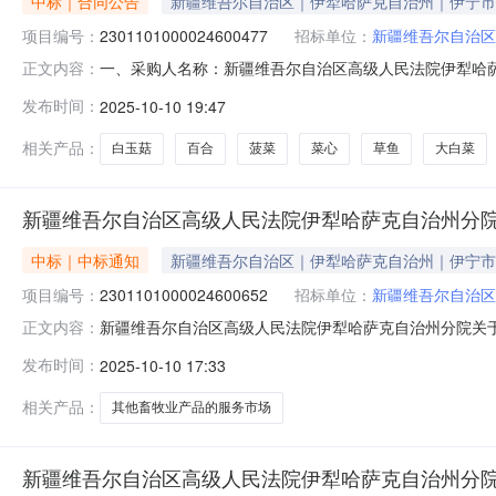
中标｜合同公告
新疆维吾尔自治区｜伊犁哈萨克自治州｜伊宁市
项目编号：
2301101000024600477
招标单位：
新疆维吾尔自治区
一、采购人名称：新疆维吾尔自治区高级人民法院伊犁哈
正文内容：
治州分院服务市场项目四、采购项目编号：2301101000024
发布时间：
2025-10-10 19:47
他畜牧业产品详见附件公斤1.0033258.1633258.1
相关产品：
白玉菇
百合
菠菜
菜心
草鱼
大白菜
新疆维吾尔自治区高级人民法院伊犁哈萨克自治州分
中标｜中标通知
新疆维吾尔自治区｜伊犁哈萨克自治州｜伊宁市
项目编号：
2301101000024600652
招标单位：
新疆维吾尔自治区
新疆维吾尔自治区高级人民法院伊犁哈萨克自治州分院关于其他
正文内容：
项目信息项目名称:新疆维吾尔自治区高级人民法院伊犁哈萨克
发布时间：
2025-10-10 17:33
目联系电话:/采购计划文号:采购计划金额（元）:项目所在行
相关产品：
其他畜牧业产品的服务市场
新疆维吾尔自治区高级人民法院伊犁哈萨克自治州分