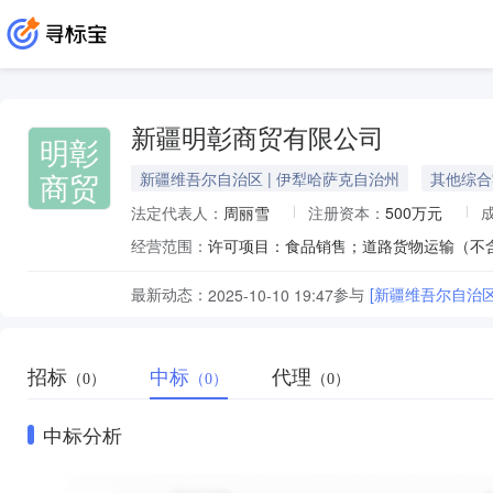
新疆明彰商贸有限公司
明彰
商贸
新疆维吾尔自治区 | 伊犁哈萨克自治州
其他综合
法定代表人：
周丽雪
注册资本：
500万元
经营范围：
最新动态：
参与
[新疆维吾尔自治
2025-10-10 19:47
招标
中标
代理
（0）
（0）
（0）
中标分析