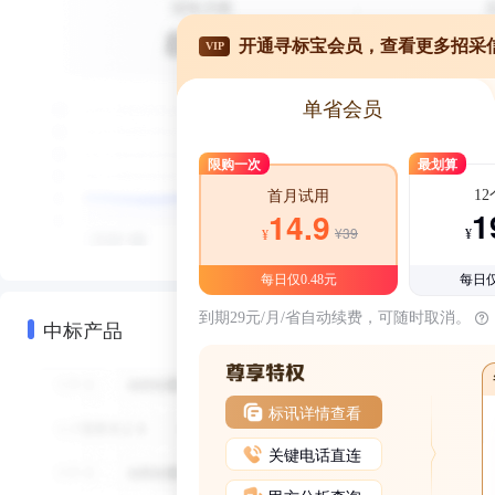
开通寻标宝会员，查看更多招采
VIP
单省会员
限购一次
最划算
1
首月试用
1
14.9
¥39
¥
¥
每日仅0.48元
每日仅
到期29元/月/省自动续费，可随时取消。
中标产品
标讯详情查看
关键电话直连