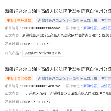
新疆维吾尔自治区高级人民法院伊犁哈萨克自治州分
中标｜中标通知
新疆维吾尔自治区｜伊犁哈萨克自治州｜伊宁市
项目编号：
2301101000022065562
招标单位：
新疆维吾尔自治区
新疆维吾尔自治区高级人民法院伊犁哈萨克自治州分院关于其他
正文内容：
项目信息项目名称:新疆维吾尔自治区高级人民法院伊犁哈萨克
发布时间：
2025-06-16 11:58
目联系电话:/采购计划文号:采购计划金额（元）:项目所在
相关产品：
其他畜牧业产品的服务市场
新疆维吾尔自治区高级人民法院伊犁哈萨克自治州分
中标｜合同公告
新疆维吾尔自治区｜伊犁哈萨克自治州｜伊宁市
项目编号：
2301101000021428752
招标单位：
新疆维吾尔自治区
一、采购人名称：新疆维吾尔自治区高级人民法院伊犁哈
正文内容：
治州分院服务市场项目四、采购项目编号：230110100002
发布时间：
2025-05-21 11:57
他畜牧业产品详见附件公斤1.029970.7429970
相关产品：
百合
菠菜
菠萝
草莓
草鱼
大白菜