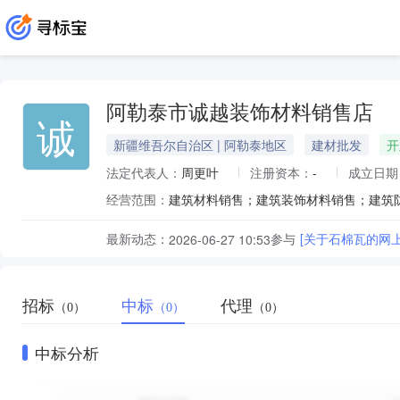
阿勒泰市诚越装饰材料销售店
诚
新疆维吾尔自治区 | 阿勒泰地区
建材批发
开
法定代表人：
周更叶
注册资本：
-
成立日期
经营范围：
最新动态：
参与
[关于石棉瓦的网
2026-06-27 10:53
招标
中标
代理
（0）
（0）
（0）
中标分析