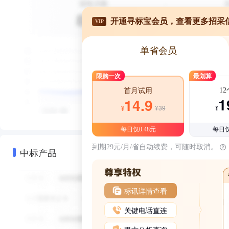
开通寻标宝会员，查看更多招采
VIP
单省会员
限购一次
最划算
1
首月试用
1
14.9
¥39
¥
¥
每日仅0.48元
每日仅
到期29元/月/省自动续费，可随时取消。
中标产品
标讯详情查看
关键电话直连