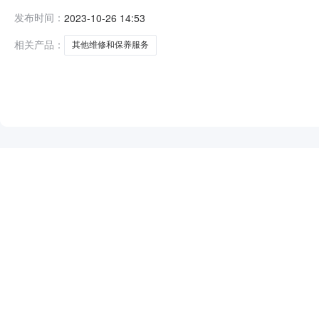
局服务市场项目四、采购项目编号：238110100000673
发布时间：
2023-10-26 14:53
和保养服务详见附件批次1.04000040000服务要
相关产品：
其他维修和保养服务
NEW
HOT
5折起
暂时没有搜索结果…