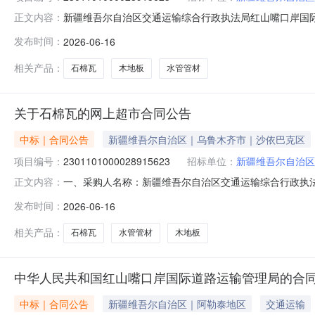
新疆维吾尔自治区交通运输综合行政执法局红山嘴口岸国际道路
正文内容：
如下：一、项目信息项目名称:新疆维吾尔自治区交通运
发布时间：
2026-06-16
号:2301101000028915623项目联系人:王莉项目联
区本级报价
相关产品：
石棉瓦
木地板
水管管材
关于石棉瓦的网上超市合同公告
中标｜合同公告
新疆维吾尔自治区｜乌鲁木齐市｜沙依巴克区
项目编号：
2301101000028915623
招标单位：
新疆维吾尔自治区
一、采购人名称：新疆维吾尔自治区交通运输综合行政执
正文内容：
交通运输综合行政执法局红山嘴口岸国际道路运输管理局网上超市项
发布时间：
2026-06-16
标项名称规格型号单位数量单价(元)总价(元)1无型号石棉瓦无品
相关产品：
石棉瓦
水管管材
木地板
中华人民共和国红山嘴口岸国际道路运输管理局的合
中标｜合同公告
新疆维吾尔自治区｜阿勒泰地区
交通运输