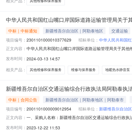
相关产品：
其他维修和保养服务
中华人民共和国红山嘴口岸国际道路运输管理局关于
中标｜中标通知
新疆维吾尔自治区｜阿勒泰地区
交通运输
项目编号：
2301101000010377629
招标单位：
中华人民共和国红
中华人民共和国红山嘴口岸国际道路运输管理局关于其他维修和
正文内容：
目信息项目名称:中华人民共和国红山嘴口岸国际道路运输管理
发布时间：
2024-03-13 14:57
系电话:/采购计划文号:采购计划金额（元）:项目所在行政
相关产品：
其他维修和保养服务
维修与保养服务
地暖热水静音泵
新疆维吾尔自治区交通运输综合行政执法局阿勒泰执
中标｜合同公告
新疆维吾尔自治区｜阿勒泰地区｜阿勒泰市
项目编号：
2001101000009012954
招标单位：
新疆维吾尔自治区
一、采购人名称：新疆维吾尔自治区交通运输综合行政执
正文内容：
政执法局阿勒泰执法支队服务市场项目四、采购项目编号：20011
发布时间：
2023-12-22 11:53
(元)总价(元)1其他维修和保养服务详见附件批次1.05