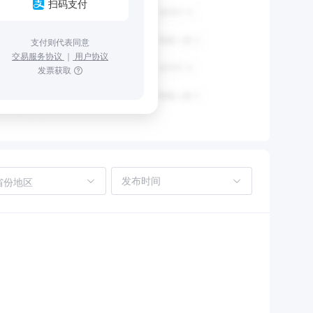
扫码支付
支付则代表同意
交易服务协议
｜
用户协议
发票获取
省份地区