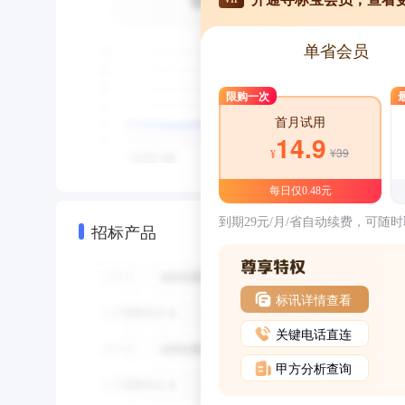
单省会员
限购一次
首月试用
14.9
¥39
¥
每日仅0.48元
到期29元/月/省自动续费，可随
招标产品
标讯详情查看
关键电话直连
甲方分析查询