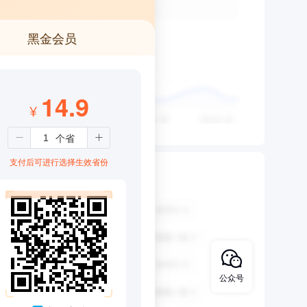
黑金会员
14.9
¥
支付后可进行选择生效省份
公众号