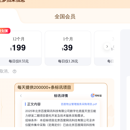
全国会员
最划算
12个月
1个月
3个月
199
39
99
¥
¥
¥
每日仅0.55元
每日仅1.26元
每日仅1.08元
时取消。