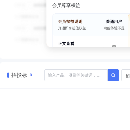
会员尊享权益
招投标
招
0