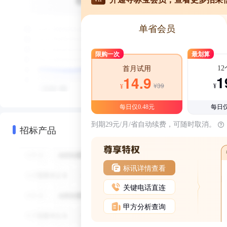
单省会员
限购一次
最划算
1
首月试用
1
14.9
¥39
¥
¥
每日仅0.48元
每日仅
到期29元/月/省自动续费，可随时取消。
招标产品
标讯详情查看
关键电话直连
甲方分析查询