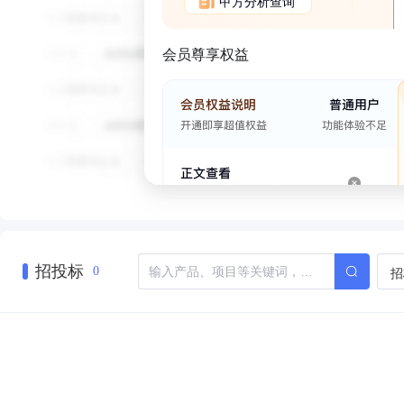
甲方分析查询
会员尊享权益
招投标
招
0