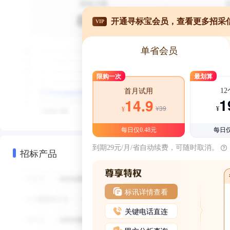
开通寻标宝会员，查看更多招采
VIP
单省会员
限购一次
最划算
1
首月试用
1
14.9
¥39
¥
¥
每日仅0.48元
每日仅
到期29元/月/省自动续费，可随时取消。
招标产品
标讯详情查看
关键电话直连