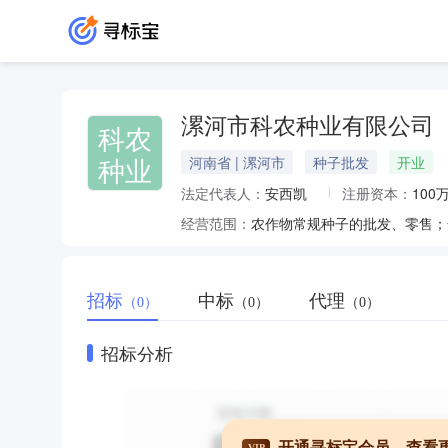
漯河市科农种业有限公司
科农
种业
河南省 | 漯河市
种子批发
开业
法定代表人：
安西凯
注册资本：
100
经营范围：
农作物常规种子的批发、零售；
招标
中标
代理
（0）
（0）
（0）
招标分析
开通寻标宝会员，查看
VIP