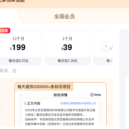
全国会员
最划算
12个月
1个月
3个月
199
39
99
¥
¥
¥
每日仅0.55元
每日仅1.26元
每日仅1.08元
时取消。