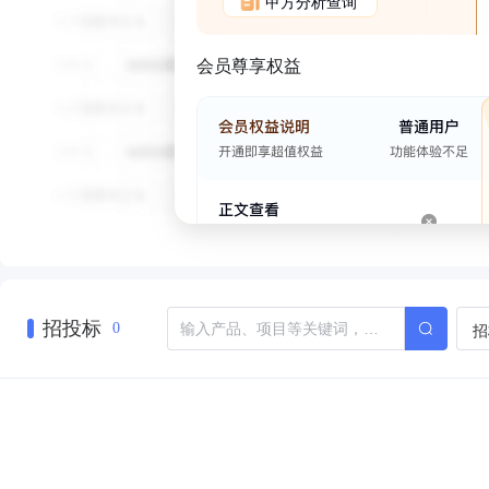
甲方分析查询
会员尊享权益
招投标
招
0