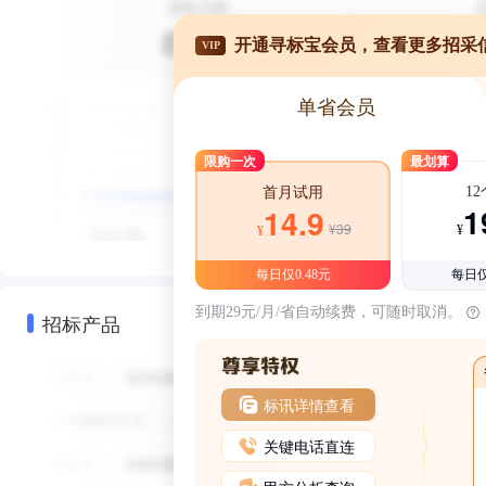
开通寻标宝会员，查看更多招采
VIP
单省会员
限购一次
最划算
1
首月试用
1
14.9
¥39
¥
¥
每日仅0.48元
每日仅
到期29元/月/省自动续费，可随时取消。
招标产品
标讯详情查看
关键电话直连