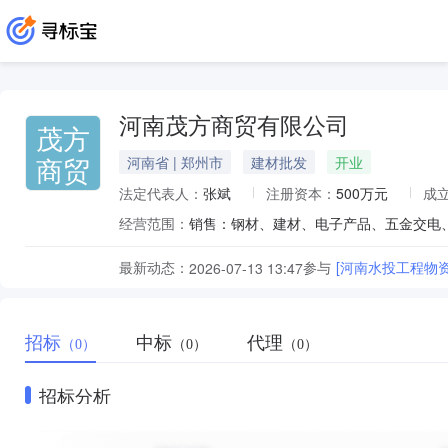
河南茂方商贸有限公司
茂方
商贸
河南省 | 郑州市
建材批发
开业
法定代表人：
张斌
注册资本：
500万元
成
经营范围：
最新动态：
参与
[河南水投工程物资
2026-07-13 13:47
招标
中标
代理
（0）
（0）
（0）
招标分析