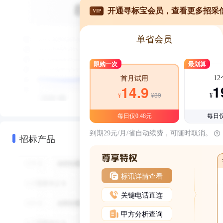
开通寻标宝会员，查看更多招采
VIP
单省会员
限购一次
最划算
1
首月试用
1
14.9
¥39
¥
¥
每日仅0.48元
每日仅
到期29元/月/省自动续费，可随时取消。
招标产品
标讯详情查看
关键电话直连
甲方分析查询