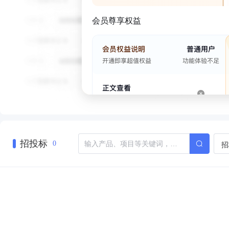
会员尊享权益
招投标
招
0