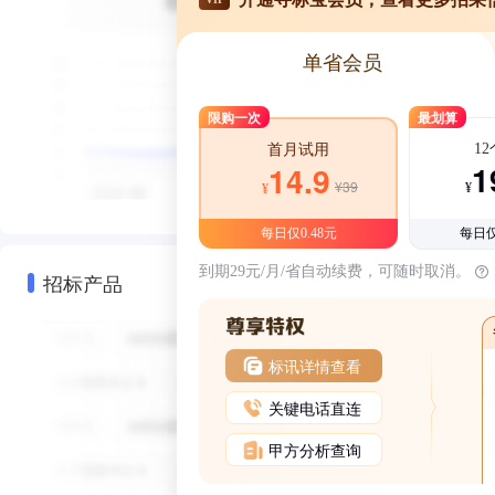
单省会员
限购一次
最划算
1
首月试用
1
14.9
¥39
¥
¥
每日仅0.48元
每日仅
到期29元/月/省自动续费，可随时取消。
招标产品
标讯详情查看
关键电话直连
甲方分析查询