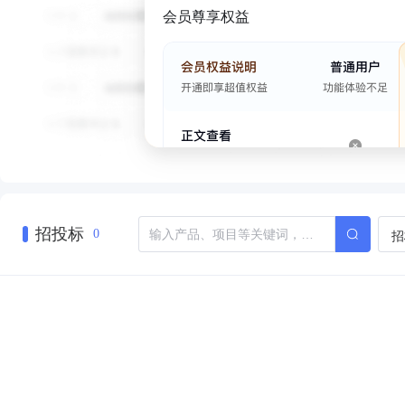
会员尊享权益
招投标
招
0