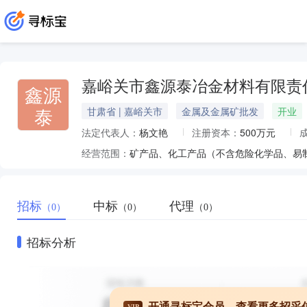
嘉峪关市鑫源泰冶金材料有限责
鑫源
泰
甘肃省 | 嘉峪关市
金属及金属矿批发
开业
法定代表人：
杨文艳
注册资本：
500万元
经营范围：
招标
中标
代理
（0）
（0）
（0）
招标分析
开通寻标宝会员，查看更多招采
VIP