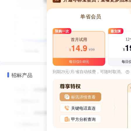
单省会员
限购一次
最划算
1
首月试用
1
14.9
¥39
¥
¥
每日仅0.48元
每日仅
到期29元/月/省自动续费，可随时取消。
招标产品
标讯详情查看
关键电话直连
甲方分析查询