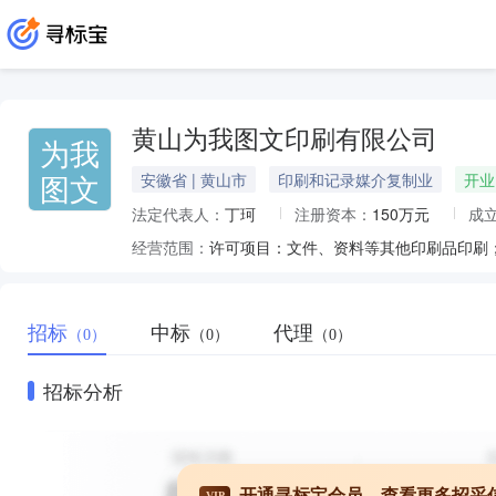
黄山为我图文印刷有限公司
为我
图文
安徽省 | 黄山市
印刷和记录媒介复制业
开业
法定代表人：
丁珂
注册资本：
150万元
成
经营范围：
招标
中标
代理
（0）
（0）
（0）
招标分析
开通寻标宝会员，查看更多招采
VIP