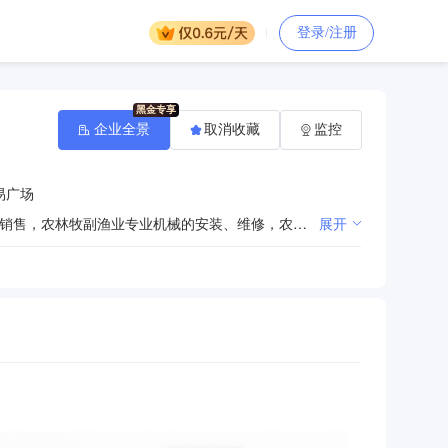
登录/注册
企业全景
取消收藏
监控
易广场
一般项目：农业机械服务，农业机械销售，橡胶制品销售，五金产品批发，五金产品零售，智能农机装备销售，农林牧副渔业专业机械的安装、维修，农、林、牧、副、渔业专业机械的销售，机械零件、零部件销售（除依法须经批准的项目外，凭营业执照依法自主开展经营活动）
展开