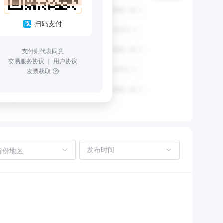
扫码支付
支付则代表同意
交易服务协议
｜
用户协议
发票获取
省份地区