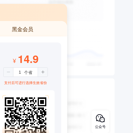
黑金会员
14.9
¥
支付后可进行选择生效省份
公众号