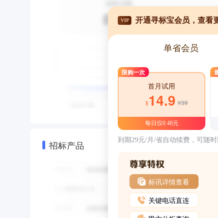
开通寻标宝会员，查看
VIP
单省会员
限购一次
首月试用
14.9
¥39
¥
每日仅0.48元
到期29元/月/省自动续费，可随
招标产品
标讯详情查看
关键电话直连