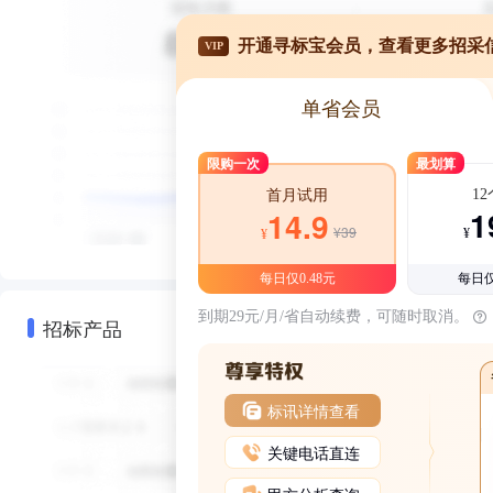
开通寻标宝会员，查看更多招采
VIP
单省会员
限购一次
最划算
1
首月试用
1
14.9
¥39
¥
¥
每日仅0.48元
每日仅
到期29元/月/省自动续费，可随时取消。
招标产品
标讯详情查看
关键电话直连