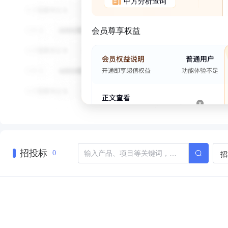
甲方分析查询
会员尊享权益
招投标
招
0