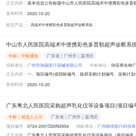
基本信息公告标题中山市人民医院高端术中便携彩色多普勒超声诊断
正文内容：
价格币种代码人民币公共服务平台标识码12442000091769
发布时间：
2020-10-20
普勒超声诊断系统采购项目中标（成交）供应商代码914401
相关产品：
高端术中便携彩色多普勒超声诊断系统
中山市人民医院高端术中便携彩色多普勒超声诊断系
中标｜中标通知
广东省｜广州市｜荔湾区
招标单位：
广州市旭燊医疗器械有限公司
中标单位：
供应商名称
一、项目编号(或招标编号、政府采购计划编号、采购计划备案文
正文内容：
购项目三、中标(成交)信息1：供应商名称广州安健科技有限
发布时间：
2020-10-20
要标的信息货物类序号标的名称品牌(如有)规格型号数量单价1
广东粤北人民医院采购超声乳化仪等设备项目(项目编号:072
中标｜候选人公示
广东省｜广州市｜荔湾区
项目编号：
0724-2001D20N3954
招标单位：
广州精优医疗科技有
广东粤北人民医院采购超声乳化仪等设备项目（项目编号：072
正文内容：