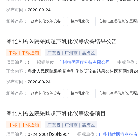
韶关粤北人民医院采购超声乳化仪等设备项目（项目编号：07
发布时间：
2020-09-24
一、项目编号（或招标编号、政府采购计划编号、采购计划备案文号等，如有
相关产品：
超声乳化仪等设备
超声乳化仪
心脏电生理信息管理系
粤北人民医院采购超声乳化仪等设备结果公告
中标｜中标通知
广东省｜广州市｜荔湾区
项目编号：
(
招标单位：
广州精优医疗科技有限公司
中标单位
粤北人民医院采购超声乳化仪等设备结果公告医药网9月24日讯
正文内容：
0041,440200-202006-803001-0028
发布时间：
2020-09-24
江区北江北路；中标（成交）金额488900；备注包1。
相关产品：
超声乳化仪等设备
超声乳化仪
心脏电生理信息管理系
粤北人民医院采购超声乳化仪等设备项目
中标｜中标通知
广东省｜广州市｜荔湾区
项目编号：
0724-2001D20N3954
招标单位：
广州精优医疗科技有