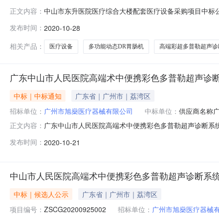
中山市东升医院医疗综合大楼配套医疗设备采购项目中标公告一、
正文内容：
目名称：中山市东升医院医疗综合大楼配套医疗设备采购项
发布时间：
2020-10-28
中标（成交）金额23880000.00；备注无。四、主要标
相关产品：
医疗设备
多功能动态DR胃肠机
高端彩超多普勒超声诊
广东中山市人民医院高端术中便携彩色多普勒超声诊
中标｜中标通知
广东省｜广州市｜荔湾区
招标单位：
广州市旭燊医疗器械有限公司
中标单位：
供应商名称
广东中山市人民医院高端术中便携彩色多普勒超声诊断系统采
正文内容：
院高端术中便携彩色多普勒超声诊断系统采购项目中标公
发布时间：
2020-10-21
号、采购计划备案文号等，如有）：442000-20200
称广州安健科技有限
中山市人民医院高端术中便携彩色多普勒超声诊断系
中标｜候选人公示
广东省｜广州市｜荔湾区
项目编号：
ZSCG20200925002
招标单位：
广州市旭燊医疗器械