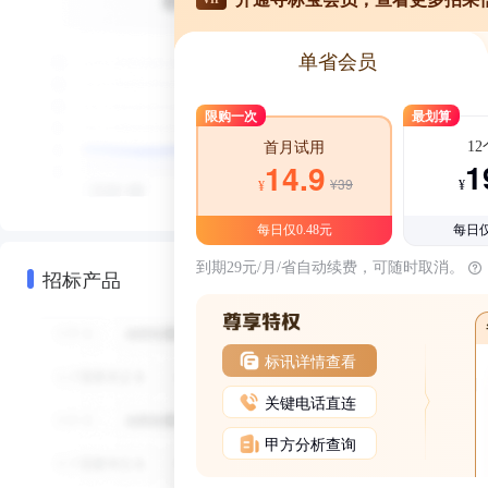
单省会员
限购一次
最划算
1
首月试用
1
14.9
¥39
¥
¥
每日仅0.48元
每日仅
到期29元/月/省自动续费，可随时取消。
招标产品
标讯详情查看
关键电话直连
甲方分析查询