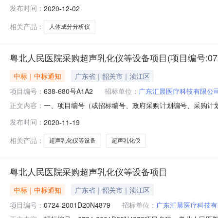
于2020年11月27日就人体成分分析仪(项目编号：0809
发布时间：
2020-12-02
2040GZG11B04二、采购项目名称：人体成分分析仪三、
相关产品：
人体成分分析仪
粤北人民医院采购超声乳化仪等设备项目(项目编号:0724-
中标｜中标通知
广东省｜韶关市｜浈江区
项目编号：
638-680号A1A2
招标单位：
广东汇晨医疗科技有限公
一、项目编号（或招标编号、政府采购计划编号、采购计划备案文号等，如
正文内容：
自动存储系统三、中标（成交）信息1：供应商名称广州精优医疗
发布时间：
2020-11-19
包1。四、主要标的信息货物类序号标的名称品牌（如有）规格型
相关产品：
超声乳化仪等设备
超声乳化仪
粤北人民医院采购超声乳化仪等设备项目
中标｜中标通知
广东省｜韶关市｜浈江区
项目编号：
0724-2001D20N4879
招标单位：
广东汇晨医疗科技有