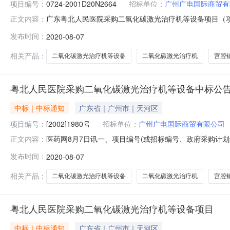
项目编号：
0724-2001D20N2664
招标单位：
广州广电国际商贸有
广东粤北人民医院采购二氧化碳激光治疗机等设备项目（项目编号
正文内容：
广东韶关粤北人民医院采购二氧化碳激光治疗机等设备项目（项
发布时间：
2020-08-07
标公告。一、项目编号（或招标编号、政府采购计划编号、采购计划备案文
相关产品：
二氧化碳激光治疗机等设备
二氧化碳激光治疗机
宫腔
粤北人民医院采购二氧化碳激光治疗机等设备中标公
中标｜中标通知
广东省｜广州市｜天河区
项目编号：
[2002]1980号
招标单位：
广州广电国际商贸有限公司
医药网8月7日讯一、项目编号(或招标编号、政府采购计划编号、采购计划备案
正文内容：
803001-0014二、项目名称：二氧化碳激光治疗机
发布时间：
2020-08-07
西平云路163号广电科技大厦10层；中标(成交)金额138
相关产品：
二氧化碳激光治疗机等设备
二氧化碳激光治疗机
宫腔
粤北人民医院采购二氧化碳激光治疗机等设备项目
中标｜中标通知
广东省｜广州市｜天河区