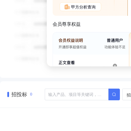
甲方分析查询
会员尊享权益
招投标
招
0