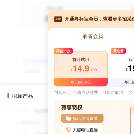
开通寻标宝会员，查看更多招采
VIP
单省会员
限购一次
最划算
1
首月试用
1
14.9
¥39
¥
¥
每日仅0.48元
每日仅
到期29元/月/省自动续费，可随时取消。
招标产品
标讯详情查看
关键电话直连