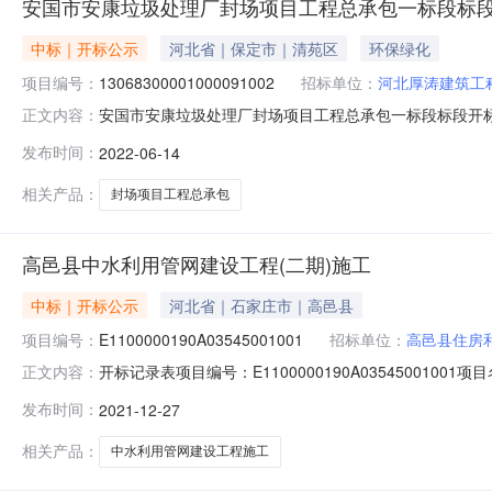
安国市安康垃圾处理厂封场项目工程总承包一标段标
中标｜开标公示
河北省｜保定市｜清苑区
环保绿化
项目编号：
13068300001000091002
招标单位：
河北厚涛建筑工
安国市安康垃圾处理厂封场项目工程总承包一标段标段开标记录开标
正文内容：
系统（http://121.18.5.222:81/）开标时间
发布时间：
2022-06-14
标段开标记录表开标时间：2022年6月14日2时0分开标地点：安国
相关产品：
封场项目工程总承包
高邑县中水利用管网建设工程(二期)施工
中标｜开标公示
河北省｜石家庄市｜高邑县
项目编号：
E1100000190A03545001001
招标单位：
高邑县住房
开标记录表项目编号：E1100000190A0354500
正文内容：
2021-12-2709:29:59开标室：高邑县公共资源交
发布时间：
2021-12-27
亿金建设有限公司胡遵朋26773373.2200合格3石家庄中
相关产品：
中水利用管网建设工程施工