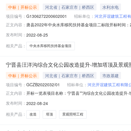
中标｜开标公示
河北省｜石家庄市｜桥西区
水利水电
项目编号：
G1306272200602001
招标单位：
河北开谊建筑工程
唐县2022年中央水库移民扶持基金项目二标段开标时间：2022-
正文内容：
2516:39开标记录内容唐县2022年中央水库移民扶持基金
发布时间：
2022-08-25
工程质量()1河北开谊建筑工程有限公司1500386.5
相关产品：
中央水库移民扶持基金项目
宁晋县汪洋沟综合文化公园改造提升-增加塔顶及景观
中标｜开标公示
河北省｜石家庄市｜桥西区
市政基建
项目编号：
GCZB2022032/01
招标单位：
河北开谊建筑工程有限
开标一览表项目名称：宁晋县**沟综合文化公园改造提升-增
正文内容：
观照明工程开标时间：2022-08-2415:00序号投标
发布时间：
2022-08-24
合格单德状、冀213070811739无2河北高新建设工程有限公
相关产品：
改造
塔顶
景观照明工程