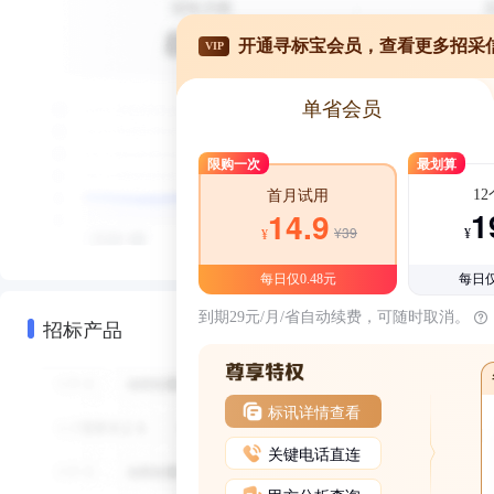
开通寻标宝会员，查看更多招采
VIP
单省会员
限购一次
最划算
1
首月试用
1
14.9
¥39
¥
¥
每日仅0.48元
每日仅
到期29元/月/省自动续费，可随时取消。
招标产品
标讯详情查看
关键电话直连