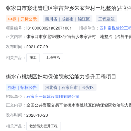
张家口市察北管理区宇宙营乡朱家营村土地整治(占补平
中标｜开标公示
四川省｜成都市｜锦江区
工程建筑
项目编号：
I3100000021a02671001
招标单位：
四川富悦建设工
张家口市察北管理区宇宙营乡朱家营村土地整治（占补平衡）项目--
正文内容：
宝河北专区（http://hb.zcjb.com.cn）开标时
发布时间：
2021-07-29
村、淖沿村））标段编号：YHZB-2021-009/02标
相关产品：
施工
土地整治
衡水市桃城区妇幼保健院救治能力提升工程项目
招标｜招标公告
河北省｜石家庄市｜长安区
招标单位：
石家庄一建建设集团有限公司
全国公共资源交易平台衡水市桃城区妇幼保健院救治能力提升工程项
正文内容：
记录内容序号投标人名称总报价(元)工期(天)质量标准项目经理
发布时间：
2020-10-23
5177957.85120合格李凤丽冀2131317886553河北建研
相关产品：
救治能力提升工程