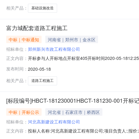
相关产品：
基础设施改造
富力城配套道路工程施工
中标｜中标通知
河南省｜郑州市｜金水区
招标单位：
郑州新兴市政工程有限公司
开标参与人开标地点开标室405开标时间2020-05-18
正文内容：
合格20464506.38江苏建星交通工程有限公司120合格206
发布时间：
2020-05-18
建设集团天辰建筑工程有限公司120日历天合格21135412.
相关产品：
道路工程施工
[标段编号]HBCT-181230001HBCT-181230-001开标
中标｜开标公示
河北省｜石家庄市｜桥西区
招标单位：
河北高新建设工程有限公司
投标人名称:河北高新建设工程有限公司;项目负责人:;报价:2
正文内容：
目负责人:;报价:2264.092708万元;工期:日历天;质量要