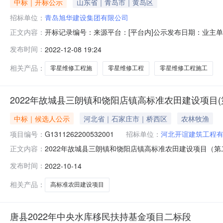
中标｜开标公示
山东省｜青岛市｜黄岛区
招标单位：
青岛旭华建设集团有限公司
开标记录编号：来源平台：[平台内]公示发布日期：业主单
正文内容：
段(包)入围2023年度院内零星维修工程施工单位所属行业：
发布时间：
2022-12-08 19:24
润万象城B座24层会议室序号投标单位名称统一社会信用
其他一
相关产品：
零星维修工程施
零星维修工程
零星维修工程施工
2022年故城县三朗镇和饶阳店镇高标准农田建设项目(
中标｜候选人公示
河北省｜石家庄市｜桥西区
农林牧渔
项目编号：
G1311262200532001
招标单位：
河北开谊建筑工程
2022年故城县三朗镇和饶阳店镇高标准农田建设项目（第二批）
正文内容：
室开标时间2022-10-1413:31开标记录内容2022
发布时间：
2022-10-14
准农田建设项目（第二批）十三标段一、基本情况招标单位
相关产品：
高标准农田建设项目
唐县2022年中央水库移民扶持基金项目二标段