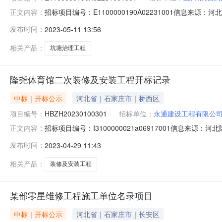
招标项目编号：E1100000190A02231001信息来源
正文内容：
1101:24开标记录内容开标记录表项目编号：E1100000
发布时间：
2023-05-11 13:56
2020-12-1514:00:00开标室：第三开标室序号
相关产品：
坑塘治理工程
隆尧体育馆二次装修及安装工程开标记录
中标｜开标公示
河北省｜石家庄市｜桥西区
项目编号：
HBZH20230100301
招标单位：
永通建设工程有限公
招标项目编号：I3100000021a06917001信息来
正文内容：
时间2023-04-2809:46开标记录内容开标一览表项目
发布时间：
2023-04-29 11:43
间：2023-04-2809:30序号投标人名称投标报价
相关产品：
装修及安装工程
某部零星维修工程施工单位名录项目
中标｜开标公示
河北省｜石家庄市｜长安区