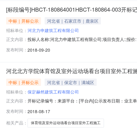
[标段编号]HBCT-180864001HBCT-180864-003开标
中标｜开标公示
河北省｜石家庄市｜鹿泉区
招标单位：
河北力申建筑工程有限公司
投标人名称:河北力申建筑工程有限公司;项目负责人:;报价:17
正文内容：
目负责人:;报价:171.279192元/%;工期:日历天;质量要
发布时间：
2018-09-20
质量要求:;保证金金额:元,投标文件递交时间:,投标人名称:河
河北北方学院体育馆及室外运动场看台项目室外工程
中标｜开标公示
河北省｜保定市｜满城区
招标单位：
保定赫然建筑工程有限公司
开标记录编号：来源平台：[平台内]公示发布日期：业主
正文内容：
施工招标方案核准(备案)部门：张家口市发展和改革委员会招
发布时间：
2018-08-17
方学院体育馆及室外运动场看台项目室外工程施工标段编码:I1
相关产品：
体育馆及室外运动场看台项目室外工程施工