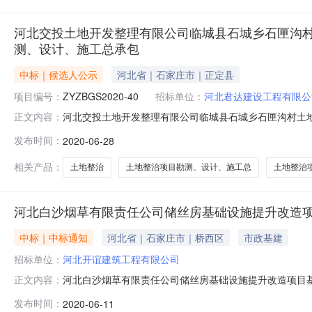
河北交投土地开发整理有限公司临城县石城乡石匣沟村
测、设计、施工总承包
中标｜候选人公示
河北省｜石家庄市｜正定县
项目编号：
ZYZBGS2020-40
招标单位：
河北君达建设工程有限公
河北交投土地开发整理有限公司临城县石城乡石匣沟村土
正文内容：
标候选人公示项目编号：ZYZBGS2020-40招标内
发布时间：
2020-06-28
土地整治（占补平衡）项目勘测、设计、施工总承包第一
（%）：勘测：招标人确定的第三方机构针对项
相关产品：
土地整治
土地整治项目勘测、设计、施工总
土地整治
河北白沙烟草有限责任公司储丝房基础设施提升改造
中标｜中标通知
河北省｜石家庄市｜桥西区
市政基建
招标单位：
河北开谊建筑工程有限公司
河北白沙烟草有限责任公司储丝房基础设施提升改造项目基
正文内容：
市-藁城区开标时间:2020-06-0809:00开标地
发布时间：
2020-06-11
1河北建翔建筑工程有限公司91130100677380324Y5