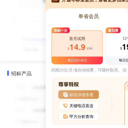
单省会员
限购一次
最划算
1
首月试用
1
14.9
¥39
¥
¥
每日仅0.48元
每日仅
到期29元/月/省自动续费，可随时取消。
招标产品
标讯详情查看
关键电话直连
甲方分析查询