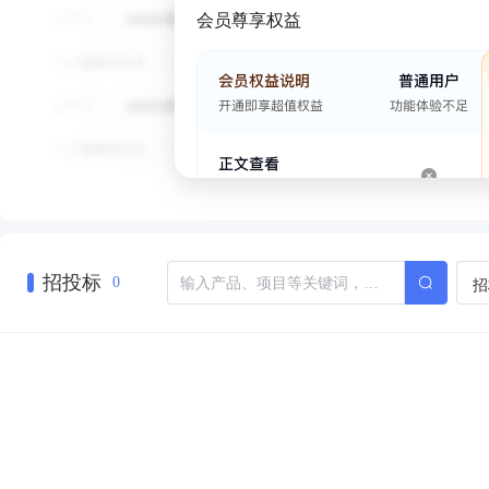
会员尊享权益
招投标
招
0