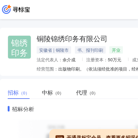
铜陵锦绣印务有限公司
锦绣
印务
安徽省 | 铜陵市
书、报刊印刷
开业
法定代表人：
余介成
注册资本：
50万元
成
经营范围：
出版物印刷。（依法须经批准的项目，经
招标
中标
代理
（0）
（0）
（0）
招标分析
开通寻标宝会员，查看更多招采
VIP